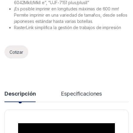
6042MkII/MkII e”, “UJF-7151 plus/plusII”
¡Es posible imprimir en longitudes máximas de 600 mm!
Permite imprimir en una variedad de tamaños, desde sellos
japoneses estándar hasta varias botellas.
RasterLink simplifica la gestión de trabajos de impresión
Cotizar
Descripción
Especificaciones