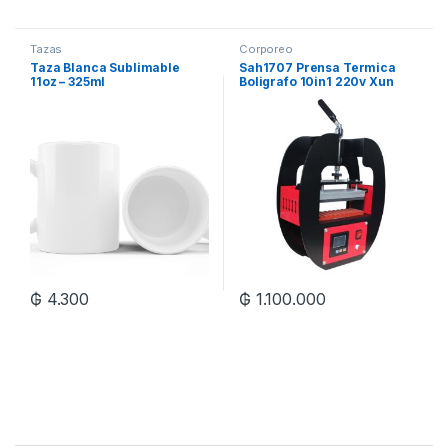
Tazas
Corporeo
Taza Blanca Sublimable
Sah1707 Prensa Termica
11oz – 325ml
Boligrafo 10in1 220v Xun
₲
4.300
₲
1.100.000