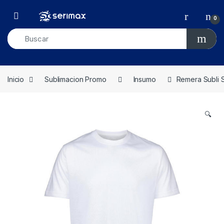
Skip to navigation
Skip to content
Open
0
Inicio
Sublimacion Promo
Insumo
Remera Subli S
🔍