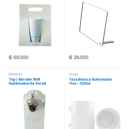
₲
69.500
₲
26.000
Maderas
Tazas
Tnp / Abridor Mdf
Taza Blanca Sublimable
Sublimable De Pared
11oz – 325ml
10×23.5cm