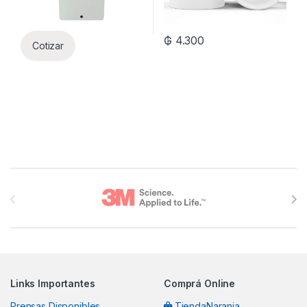
₲
4.300
Cotizar
Brands Carousel
Links Importantes
Comprá Online
Prensas Disponibles
TiendaNaranja