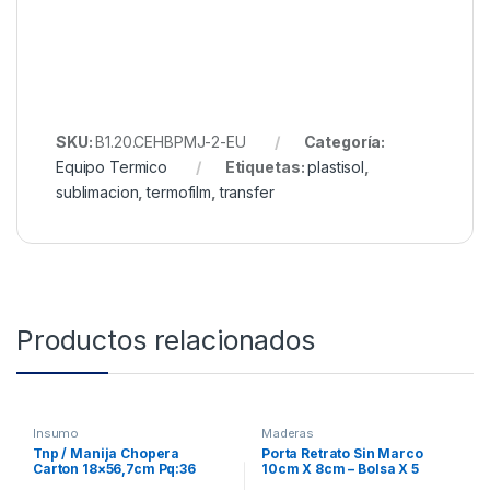
SKU:
B1.20.CEHBPMJ-2-EU
Categoría:
Equipo Termico
Etiquetas:
plastisol
,
sublimacion
,
termofilm
,
transfer
Productos relacionados
Insumo
Maderas
Tnp / Manija Chopera
Porta Retrato Sin Marco
Carton 18×56,7cm Pq:36
10cm X 8cm – Bolsa X 5
Unidades