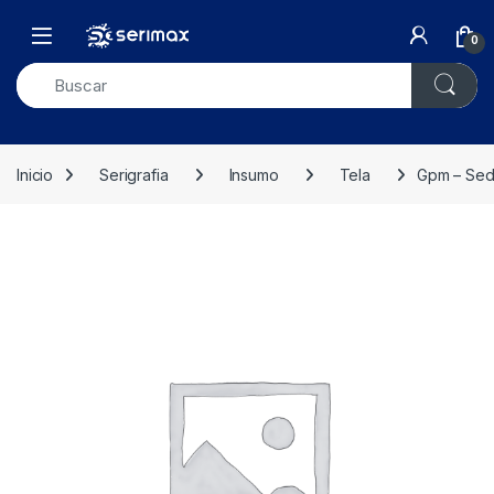
Skip to navigation
Skip to content
Open
0
Inicio
Serigrafia
Insumo
Tela
Gpm – Sed