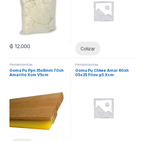
₲
12.000
Cotizar
Herramientas
Herramientas
Goma Pu Ppn 35x8mm 70sh
Goma Pu Chkee Amar 60sh
Amarillo Xcm V5cm
05×25 Filov-p5 Xcm