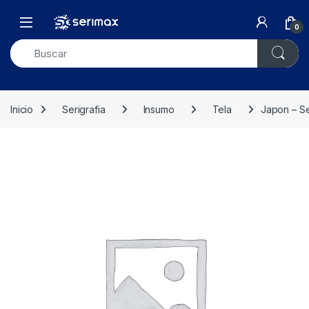
Skip to navigation
Skip to content
Open
0
Inicio
Serigrafia
Insumo
Tela
Japon – S