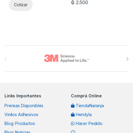
₲
2.500
Cotizar
Brands Carousel
Links Importantes
Comprá Online
Prensas Disponibles
TiendaNaranja
Vinilos Adhesivos
Hendyla
Blog: Productos
Hacer Pedido
Blog: Noticias