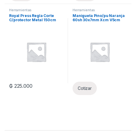
Herramientas
Herramientas
Royal Press Regla Corte
Manigueta Pino/pu Naranja
C/protector Metal 150cm
60sh 30x7mm Xcm V5cm
₲
225.000
Cotizar
Brands Carousel