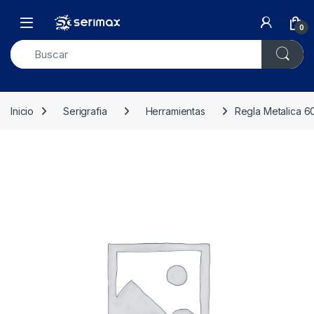
Skip to navigation
Skip to content
Open
0
Inicio
Serigrafia
Herramientas
Regla Metalica 