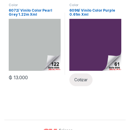
Color
Color
6072/ Vinilo Color Pearl
6096/ Vinilo Color Purple
Grey 1.22m Xml
0.61m Xml
₲
13.000
Cotizar
Brands Carousel