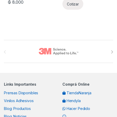
₲
8.000
Cotizar
Brands Carousel
Links Importantes
Comprá Online
Prensas Disponibles
TiendaNaranja
Vinilos Adhesivos
Hendyla
Blog: Productos
Hacer Pedido
Blog: Noticias