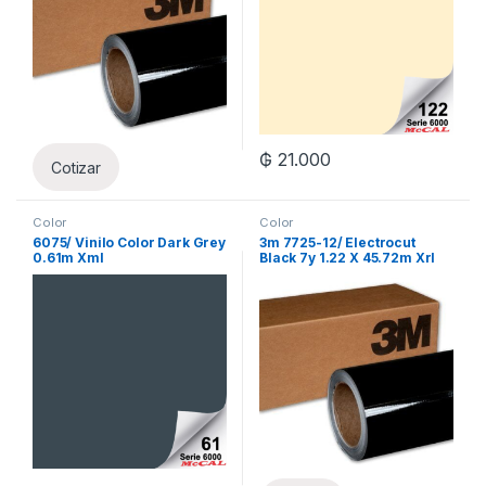
₲
21.000
Cotizar
Color
Color
6075/ Vinilo Color Dark Grey
3m 7725-12/ Electrocut
0.61m Xml
Black 7y 1.22 X 45.72m Xrl