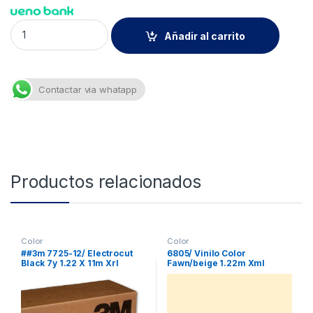
Mini Rollo Vinilo Adhesivo Colores 30cmx5m quantity
Añadir al carrito
Contactar via whatapp
Productos relacionados
Color
Color
##3m 7725-12/ Electrocut
6805/ Vinilo Color
Black 7y 1.22 X 11m Xrl
Fawn/beige 1.22m Xml