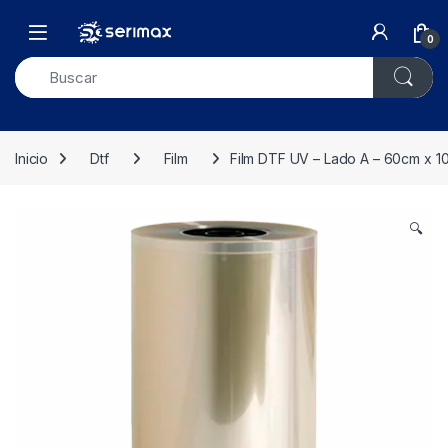
Skip to navigation
Skip to content
Open
0
Inicio
Dtf
Film
Film DTF UV – Lado A – 60cm x 1
🔍