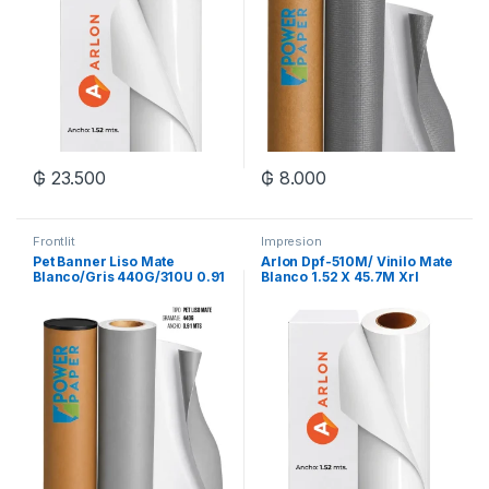
₲
23.500
₲
8.000
Frontlit
Impresion
Pet Banner Liso Mate
Arlon Dpf-510M/ Vinilo Mate
Blanco/Gris 440G/310U 0.91
Blanco 1.52 X 45.7M Xrl
X 50M Xrl