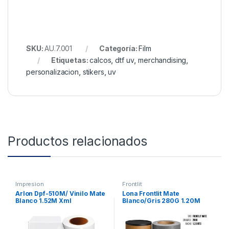
SKU:
AU.7.001
Categoría:
Film
Etiquetas:
calcos
,
dtf uv
,
merchandising
,
personalizacion
,
stikers
,
uv
Productos relacionados
Impresion
Frontlit
Arlon Dpf-510M/ Vinilo Mate
Lona Frontlit Mate
Blanco 1.52M Xml
Blanco/Gris 280G 1.20M
Xml