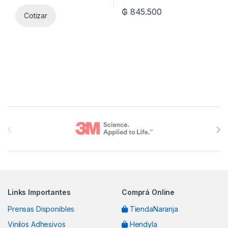
₲
845.500
Cotizar
Brands Carousel
Links Importantes
Comprá Online
Prensas Disponibles
TiendaNaranja
Vinilos Adhesivos
Hendyla