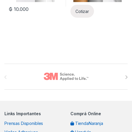
₲
10.000
Cotizar
Brands Carousel
Links Importantes
Comprá Online
Prensas Disponibles
TiendaNaranja