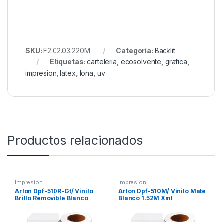
SKU:
F2.02.03.220M
Categoría:
Backlit
Etiquetas:
carteleria
,
ecosolvente
,
grafica
,
impresion
,
latex
,
lona
,
uv
Productos relacionados
Impresion
Impresion
Arlon Dpf-510R-Gt/ Vinilo
Arlon Dpf-510M/ Vinilo Mate
Brillo Removible Blanco
Blanco 1.52M Xml
1.37M Xml