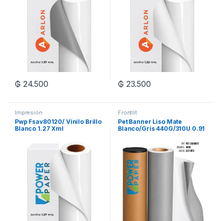
₲
24.500
₲
23.500
Impresion
Frontlit
Pwp Fsav80120/ Vinilo Brillo
Pet Banner Liso Mate
Blanco 1.27 Xml
Blanco/Gris 440G/310U 0.91
X 50M Xrl