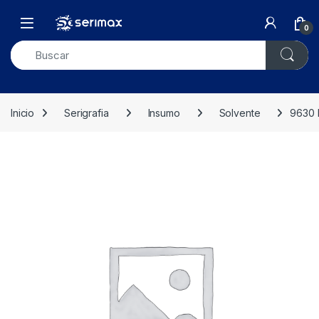
Skip to navigation
Skip to content
Open
0
Inicio
Serigrafia
Insumo
Solvente
9630 