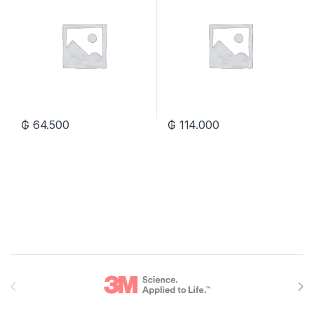
₲
64.500
₲
114.000
Brands Carousel