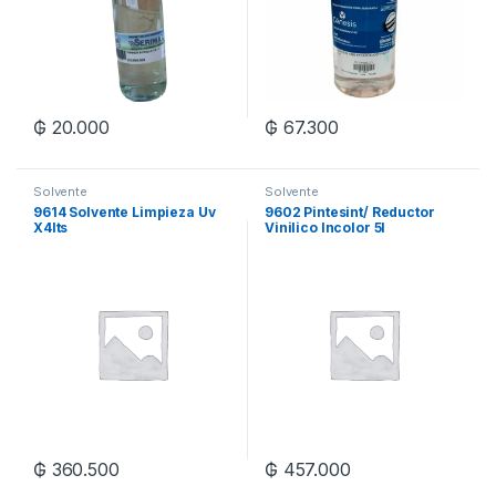
₲
20.000
₲
67.300
Solvente
Solvente
9614 Solvente Limpieza Uv
9602 Pintesint/ Reductor
X4lts
Vinilico Incolor 5l
₲
360.500
₲
457.000