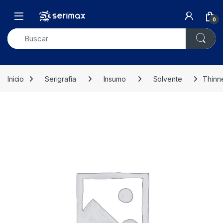
Skip to navigation
Skip to content
Open
0
Inicio
Serigrafia
Insumo
Solvente
Thinne