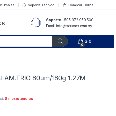
ucursales
Soporte Técnico
Comprar Online
Soporte
+595 972 959 500
cto
Email: info@serimax.com.py
₲
0
0
.LAM.FRIO 80um/180g 1.27M
ad:
Sin existencias