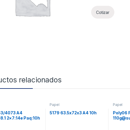
Cotizar
uctos relacionados
Papel
Papel
3/4073 A4
5179 63.5x72x3 A4 10h
Poly06 
8.1 2×7:14e Paq:10h
110g@su