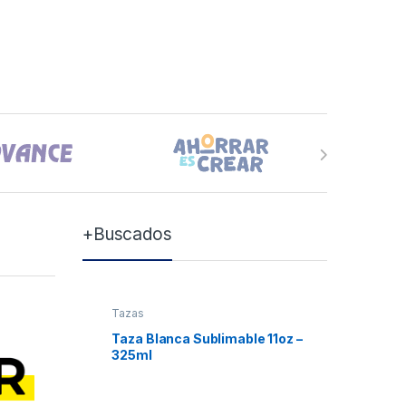
+Buscados
Tazas
Tazas
Taza Blanca Sublimable 11oz –
Taza Bla
325ml
Xum