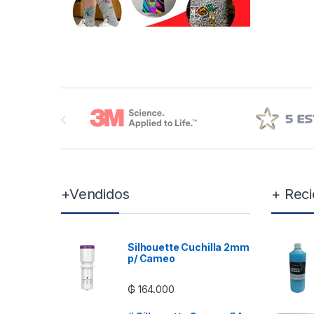
Brands Carousel
+Vendidos
+ Reci
Silhouette Cuchilla 2mm
p/ Cameo
₲
164.000