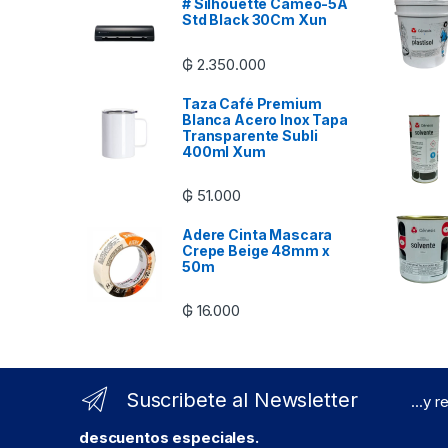
# Silhouette Cameo-5A
Std Black 30Cm Xun
₲
2.350.000
Taza Café Premium
Blanca Acero Inox Tapa
Transparente Subli
400ml Xum
₲
51.000
Adere Cinta Mascara
Crepe Beige 48mm x
50m
₲
16.000
Suscribete al Newsletter
...y 
descuentos especiales.