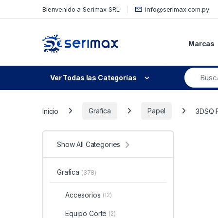
Skip to navigation
Skip to content
Bienvenido a Serimax SRL
info@serimax.com.py
Marcas
Ver Todas las Categorías
Inicio
Grafica
Papel
3DSQ F
Show All Categories
Grafica
(378)
Accesorios
(12)
Equipo Corte
(2)