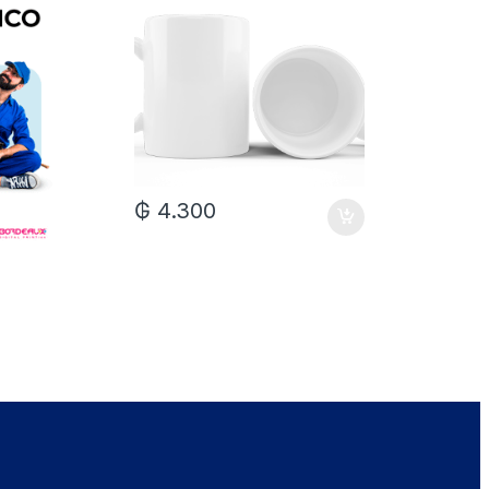
₲
4.300
₲
7.0