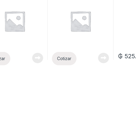
₲
525
zar
Cotizar