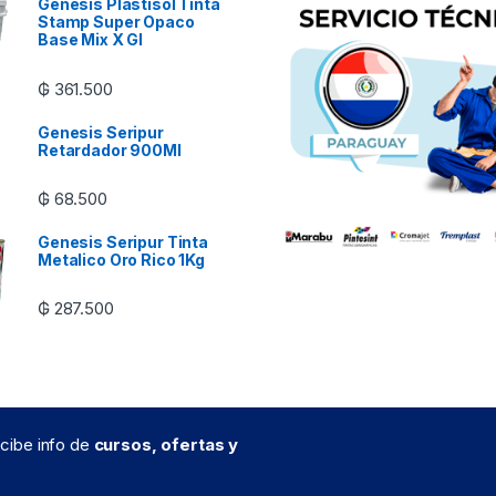
Genesis Plastisol Tinta
Stamp Super Opaco
Base Mix X Gl
₲
361.500
Genesis Seripur
Retardador 900Ml
₲
68.500
Genesis Seripur Tinta
Metalico Oro Rico 1Kg
₲
287.500
recibe info de
cursos, ofertas y