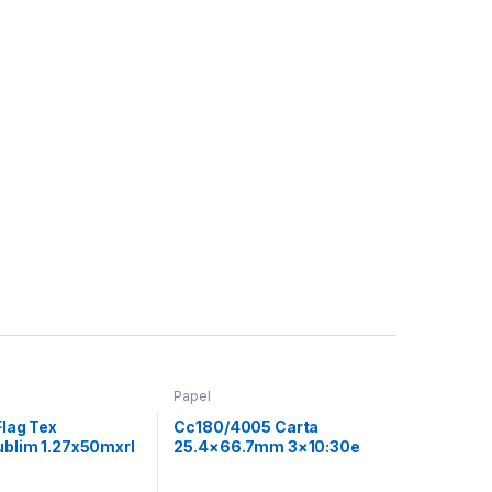
Papel
Flag Tex
Cc180/4005 Carta
blim 1.27x50mxrl
25.4×66.7mm 3×10:30e
Paq:100h