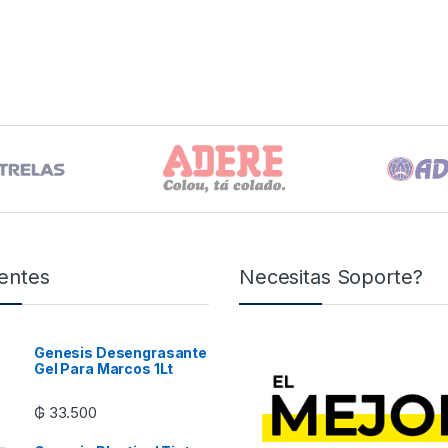
entes
Necesitas Soporte?
Genesis Desengrasante
Gel Para Marcos 1Lt
₲
33.500