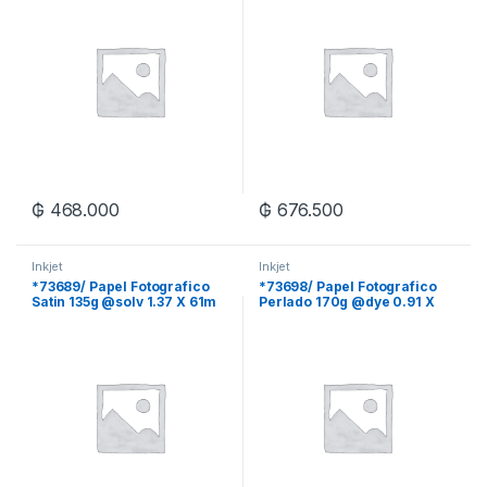
₲
468.000
₲
676.500
Inkjet
Inkjet
*73689/ Papel Fotografico
*73698/ Papel Fotografico
Satin 135g @solv 1.37 X 61m
Perlado 170g @dye 0.91 X
Xrl
30.5m Xrl