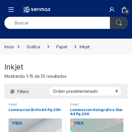
Skip to navigation
Skip to content
Open
0
Inicio
Grafica
Papel
Inkjet
Inkjet
Mostrando 1–15 de 55 resultados
Filters
Inkjet
Inkjet
Laminacion Brillo A4 Pq:20H
Laminacion Holografica Star
A4 Pq:20H