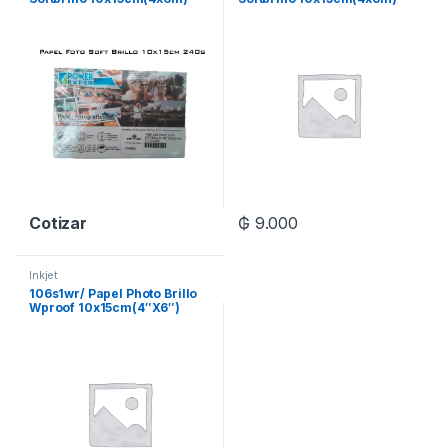
240g @dye Pq:100h
240g @dye Pq:10h
Cotizar
₲
9.000
Inkjet
106s1wr/ Papel Photo Brillo
Wproof 10x15cm(4″X6″)
180g @dye Pq:100h