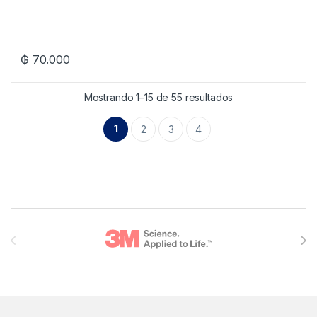
₲
70.000
Mostrando 1–15 de 55 resultados
1
2
3
4
Brands Carousel