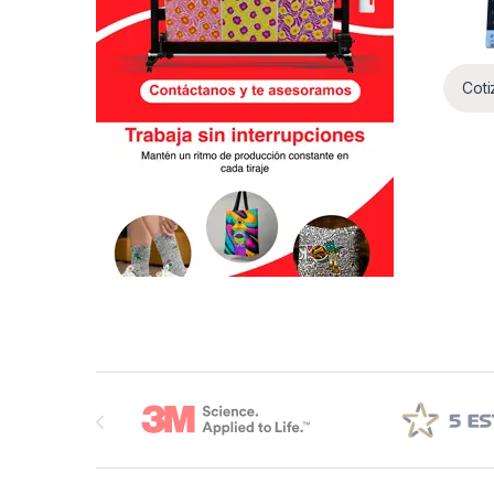
Coti
Brands Carousel