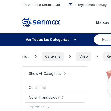
Skip to navigation
Skip to content
Bienvenido a Serimax SRL
info@serimax.com.py
Marcas
Ver Todas las Categorías
Inicio
Carteleria
Vinilo
Re
Show All Categories
Color
(205)
Color Translucido
(115)
Impresion
(17)