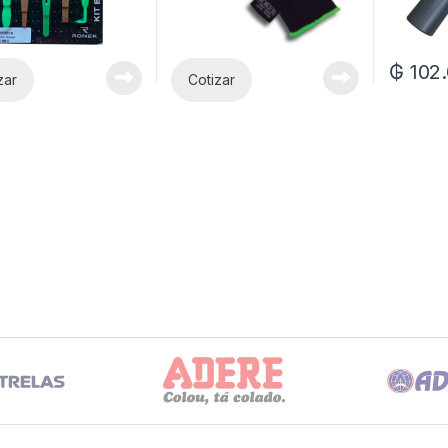
₲
102
zar
Cotizar