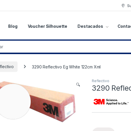
S
Blog
Voucher Silhouette
Destacados
Conta
flectivo
3290 Reflectivo Eg White 122cm Xml
Reflectivo
🔍
3290 Refle