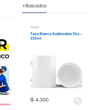
+Buscados
Tazas
Tazas
Taza Blanca Sublimable 11oz –
Taza Bla
325ml
Xum
₲
4.300
₲
7.0