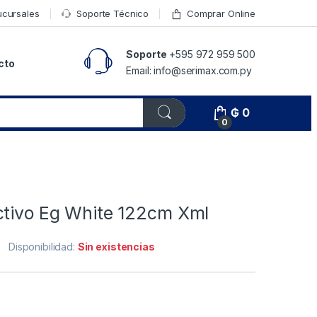
ucursales
Soporte Técnico
Comprar Online
Soporte
+595 972 959 500
cto
Email: info@serimax.com.py
₲
0
0
ctivo Eg White 122cm Xml
Disponibilidad:
Sin existencias