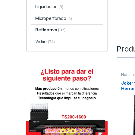
Liquidación
(8)
Microperforado
(5)
Reflectivo
(87)
Vidrio
(74)
Prod
Herrami
Joker 
Herra