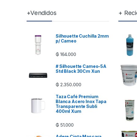
+Vendidos
+ Reci
Silhouette Cuchilla 2mm
p/ Cameo
₲
164.000
# Silhouette Cameo-5A
Std Black 30Cm Xun
₲
2.350.000
Taza Café Premium
Blanca Acero Inox Tapa
Transparente Subli
400ml Xum
₲
51.000
Adere Cinta Mascara