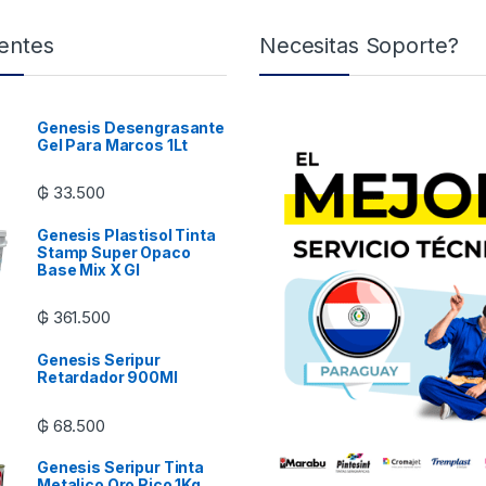
entes
Necesitas Soporte?
Genesis Desengrasante
Gel Para Marcos 1Lt
₲
33.500
Genesis Plastisol Tinta
Stamp Super Opaco
Base Mix X Gl
₲
361.500
Genesis Seripur
Retardador 900Ml
₲
68.500
Genesis Seripur Tinta
Metalico Oro Rico 1Kg