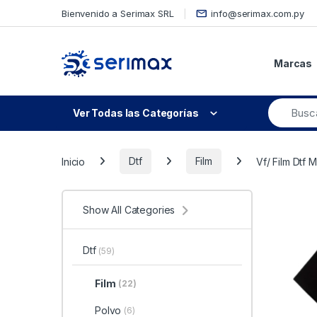
Skip to navigation
Skip to content
Bienvenido a Serimax SRL
info@serimax.com.py
Marcas
Ver Todas las Categorías
Inicio
Dtf
Film
Vf/ Film Dtf 
Show All Categories
Dtf
(59)
Film
(22)
Polvo
(6)