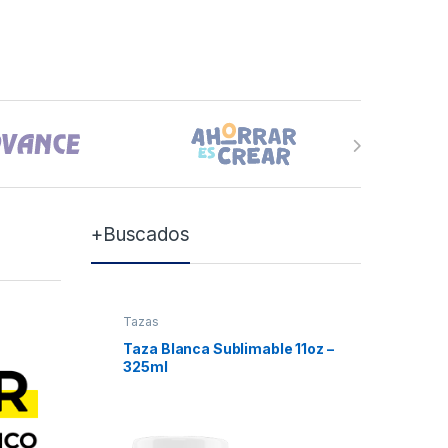
+Buscados
Tazas
Tazas
Taza Blanca Sublimable 11oz –
Taza Bla
325ml
Xum