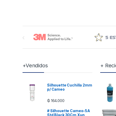
Brands Carousel
+Vendidos
+ Reci
Silhouette Cuchilla 2mm
p/ Cameo
₲
164.000
# Silhouette Cameo-5A
Std Black 30Cm Xun