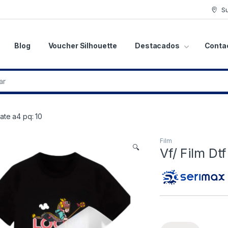
S
Blog
Voucher Silhouette
Destacados
Conta
Mate a4 pq: 10
Film
🔍
Vf/ Film Dt