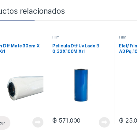
uctos relacionados
Film
Film
lm Dtf Mate 30cm X
Pelicula Dtf Uv Lado B
Elef/ Fi
Xrl
0,32X100M Xrl
A3 Pq:1
₲
571.000
₲
25.
zar