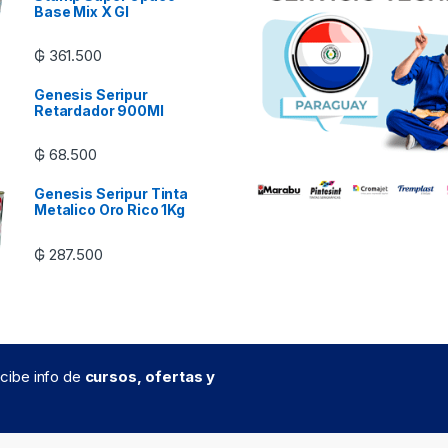
Base Mix X Gl
₲
361.500
Genesis Seripur
Retardador 900Ml
₲
68.500
Genesis Seripur Tinta
Metalico Oro Rico 1Kg
₲
287.500
recibe info de
cursos, ofertas y