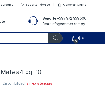
ucursales
Soporte Técnico
Comprar Online
Soporte
+595 972 959 500
cto
Email: info@serimax.com.py
₲
0
0
f Mate a4 pq: 10
Disponibilidad:
Sin existencias