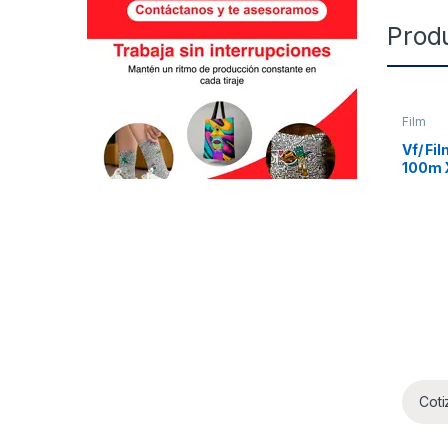
Prod
Film
Vf/ Fi
100m 
Coti