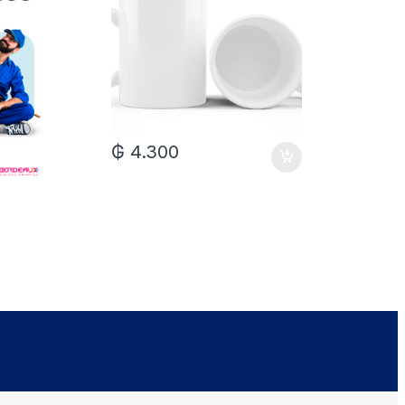
₲
4.300
₲
7.0