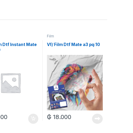
Film
lm Dtf Instant Mate
Vf/ Film Dtf Mate a3 pq:10
0
000
₲
18.000