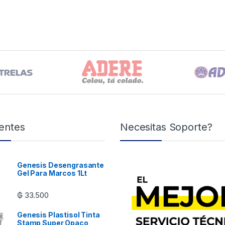
entes
Necesitas Soporte?
Genesis Desengrasante
Gel Para Marcos 1Lt
₲
33.500
Genesis Plastisol Tinta
Stamp Super Opaco