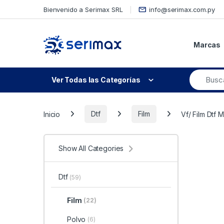
Skip to navigation
Skip to content
Bienvenido a Serimax SRL
info@serimax.com.py
Marcas
Ver Todas las Categorías
Inicio
Dtf
Film
Vf/ Film Dtf
Show All Categories
Dtf
(59)
Film
(22)
Polvo
(6)