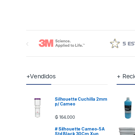
Brands Carousel
+Vendidos
+ Reci
Silhouette Cuchilla 2mm
p/ Cameo
₲
164.000
# Silhouette Cameo-5A
Std Black 30Cm Xun