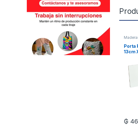
Prod
Madera
Porta 
13cm X
Unida
₲
46