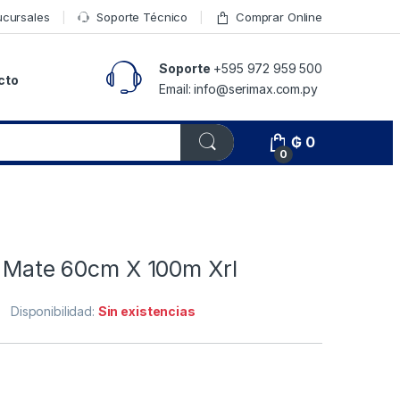
ucursales
Soporte Técnico
Comprar Online
Soporte
+595 972 959 500
cto
Email: info@serimax.com.py
₲
0
0
f Mate 60cm X 100m Xrl
Disponibilidad:
Sin existencias