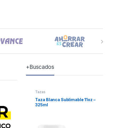
+Buscados
Tazas
Tazas
Taza Blanca Sublimable 11oz –
Taza Bla
325ml
Xum