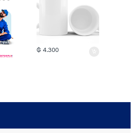
₲
4.300
₲
7.0