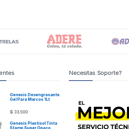
entes
Necesitas Soporte?
Genesis Desengrasante
Gel Para Marcos 1Lt
₲
33.500
Genesis Plastisol Tinta
Stamp Super Opaco