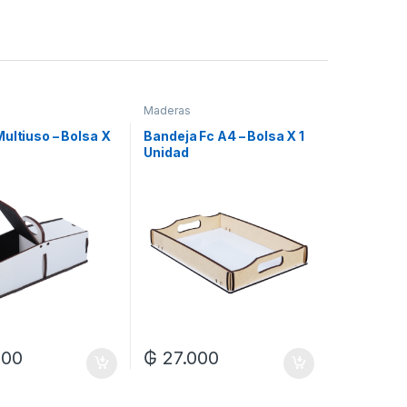
Maderas
ultiuso – Bolsa X
Bandeja Fc A4 – Bolsa X 1
Unidad
000
₲
27.000