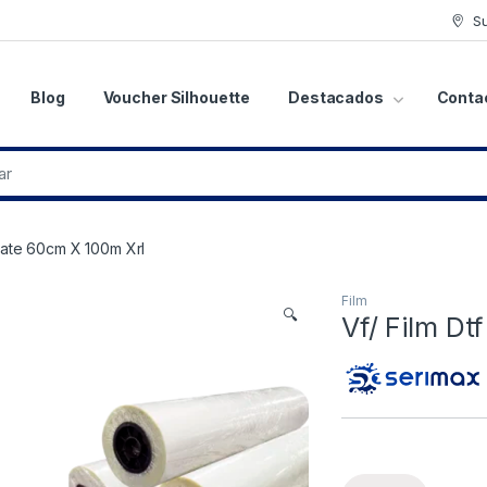
S
Blog
Voucher Silhouette
Destacados
Conta
 Mate 60cm X 100m Xrl
Film
🔍
Vf/ Film Dt