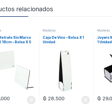
uctos relacionados
s
Maderas
Maderas
Retrato Sin Marco
Caja De Vino – Bolsa X 1
Joyero M
 18cm – Bolsa X 5
Unidad
1 Unidad
des
.000
₲
28.500
₲
29.