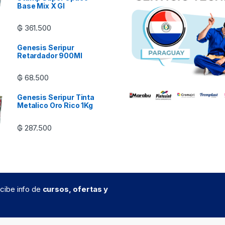
Base Mix X Gl
₲
361.500
Genesis Seripur
Retardador 900Ml
₲
68.500
Genesis Seripur Tinta
Metalico Oro Rico 1Kg
₲
287.500
recibe info de
cursos, ofertas y