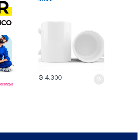
₲
7.0
₲
4.300