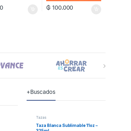
00
₲
100.000
+Buscados
Tazas
Tazas
Taza Blanca Sublimable 11oz –
Taza Bla
325ml
Xum