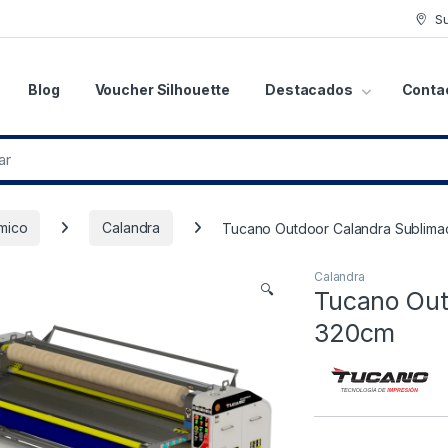
S
Blog
Voucher Silhouette
Destacados
Conta
mico
Calandra
Tucano Outdoor Calandra Sublima
Calandra
🔍
Tucano Out
320cm