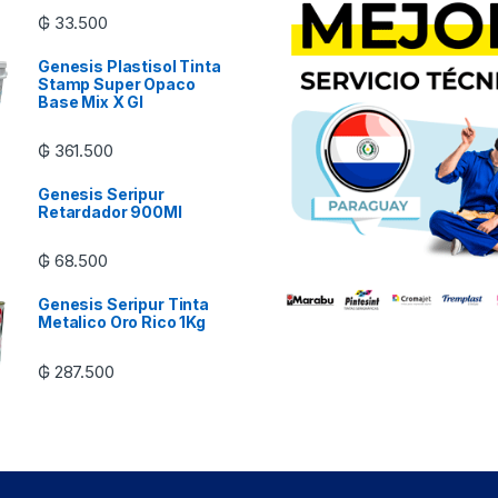
₲
33.500
Genesis Plastisol Tinta
Stamp Super Opaco
Base Mix X Gl
₲
361.500
Genesis Seripur
Retardador 900Ml
₲
68.500
Genesis Seripur Tinta
Metalico Oro Rico 1Kg
₲
287.500