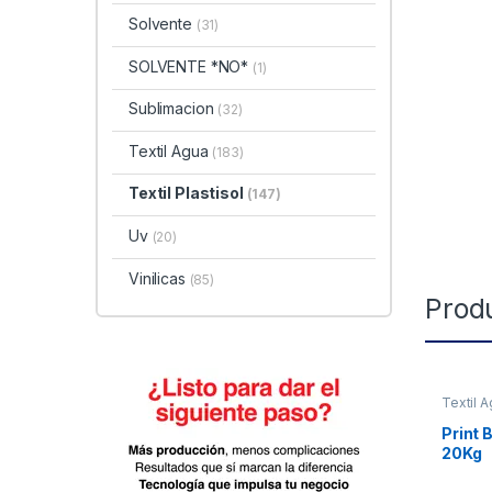
Solvente
(31)
SOLVENTE *NO*
(1)
Sublimacion
(32)
Textil Agua
(183)
Textil Plastisol
(147)
Uv
(20)
Vinilicas
(85)
Prod
Textil 
Print 
20Kg