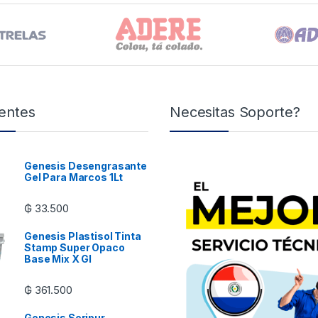
entes
Necesitas Soporte?
Genesis Desengrasante
Gel Para Marcos 1Lt
₲
33.500
Genesis Plastisol Tinta
Stamp Super Opaco
Base Mix X Gl
₲
361.500
Genesis Seripur