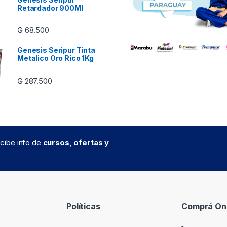
Retardador 900Ml
₲
68.500
Genesis Seripur Tinta
Metalico Oro Rico 1Kg
₲
287.500
recibe info de
cursos, ofertas y
Políticas
Comprá Onl