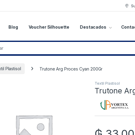
S
Blog
Voucher Silhouette
Destacados
Conta
til Plastisol
Trutone Arg Proces Cyan 200Gr
Textil Plastisol
Trutone Ar
₲
33.0