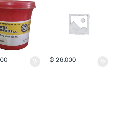
500
₲
26.000