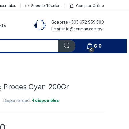
ucursales
Soporte Técnico
Comprar Online
Soporte
+595 972 959 500
cto
Email: info@serimax.com.py
₲
0
0
g Proces Cyan 200Gr
Disponibilidad:
4 disponibles
00