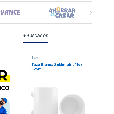
+Buscados
Tazas
Tazas
Taza Blanca Sublimable 11oz –
Taza Bla
325ml
Xum