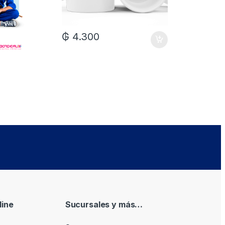
₲
4.300
₲
7.0
ine
Sucursales y más…