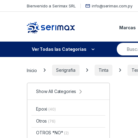
Skip to navigation
Skip to content
Bienvenido a Serimax SRL
info@serimax.com.py
Marcas
Ver Todas las Categorías
Inicio
Serigrafia
Tinta
Tex
Show All Categories
Epoxi
(40)
Otros
(76)
OTROS *NO*
(2)