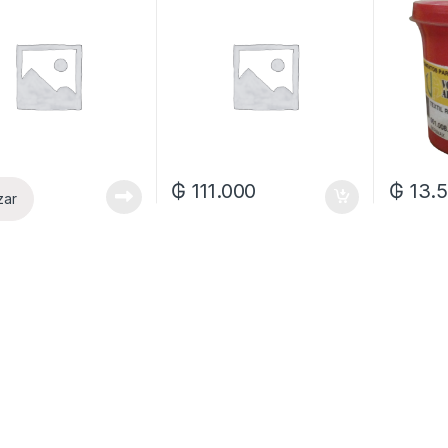
₲
111.000
₲
13.
zar