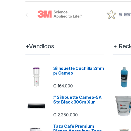
Brands Carousel
+Vendidos
+ Reci
Silhouette Cuchilla 2mm
p/ Cameo
₲
164.000
# Silhouette Cameo-5A
Std Black 30Cm Xun
₲
2.350.000
Taza Café Premium
Blanca Acero Inox Tapa