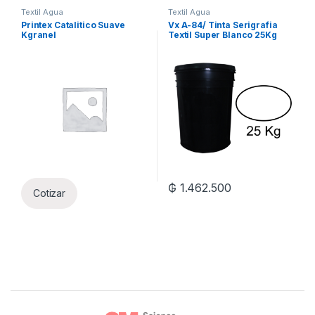
Textil Agua
Textil Agua
Printex Catalitico Suave
Vx A-84/ Tinta Serigrafia
Kgranel
Textil Super Blanco 25Kg
₲
1.462.500
Cotizar
Brands Carousel