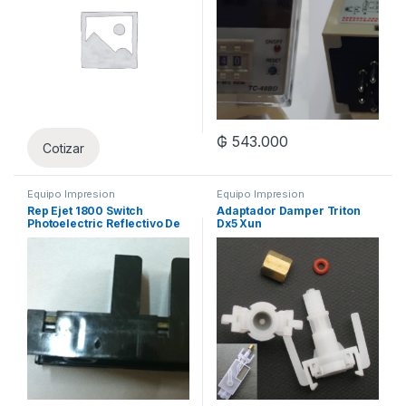
₲
543.000
Cotizar
Equipo Impresion
Equipo Impresion
Rep Ejet 1800 Switch
Adaptador Damper Triton
Photoelectric Reflectivo De
Dx5 Xun
Material X Un