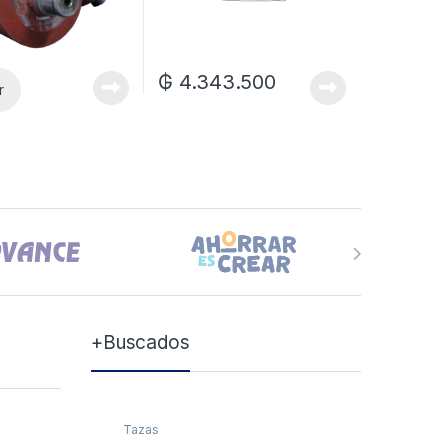
₲
4.343.500
r
+Buscados
Tazas
Tazas