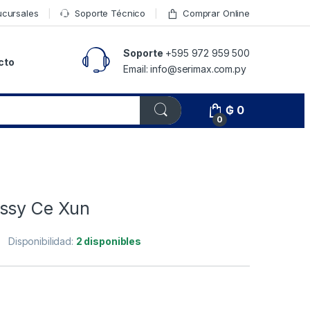
ucursales
Soporte Técnico
Comprar Online
Soporte
+595 972 959 500
cto
Email: info@serimax.com.py
₲
0
0
ssy Ce Xun
Disponibilidad:
2 disponibles