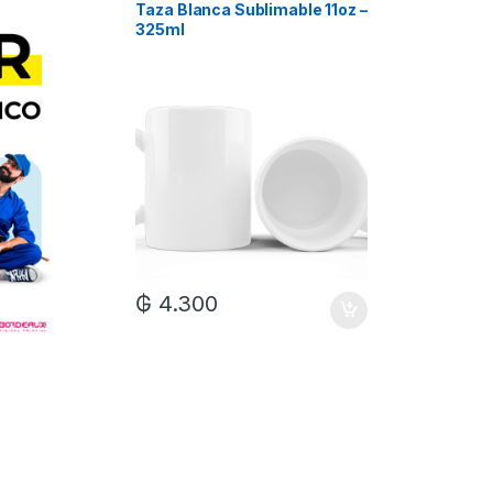
Taza Blanca Sublimable 11oz –
Taza Bla
325ml
Xum
₲
4.300
₲
7.0