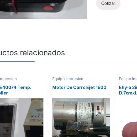
Cotizar
uctos relacionados
Impresion
Equipo Impresion
Equipo Im
d E40074 Temp.
Motor De Carro Ejet 1800
Ehy-a 2i
ller
D.7cmxl