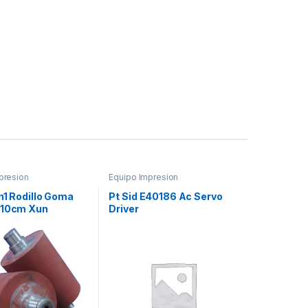
presion
Equipo Impresion
n1 Rodillo Goma
Pt Sid E40186 Ac Servo
.10cm Xun
Driver