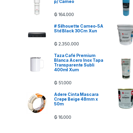
p/ Cameo
₲
164.000
# Silhouette Cameo-5A
Std Black 30Cm Xun
₲
2.350.000
Taza Café Premium
Blanca Acero Inox Tapa
Transparente Subli
400ml Xum
₲
51.000
Adere Cinta Mascara
Crepe Beige 48mm x
50m
₲
16.000