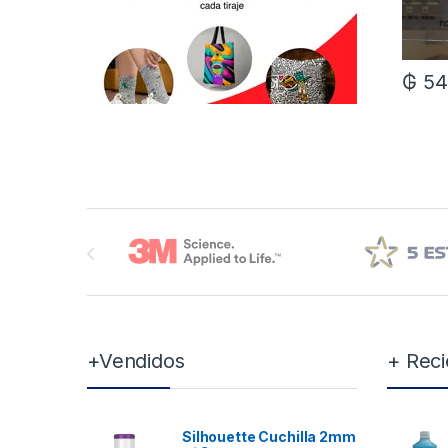
₲
54
Brands Carousel
+Vendidos
+ Reci
Silhouette Cuchilla 2mm