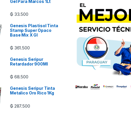
Gel Para Marcos 1Lt
₲
33.500
Genesis Plastisol Tinta
Stamp Super Opaco
Base Mix X Gl
₲
361.500
Genesis Seripur
Retardador 900Ml
₲
68.500
Genesis Seripur Tinta
Metalico Oro Rico 1Kg
₲
287.500