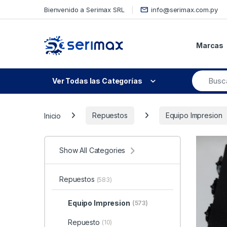
Skip to navigation
Skip to content
Bienvenido a Serimax SRL
info@serimax.com.py
Marcas
Ver Todas las Categorías
Inicio
Repuestos
Equipo Impresion
Show All Categories
Repuestos
(583)
Equipo Impresion
(573)
Repuesto
(10)