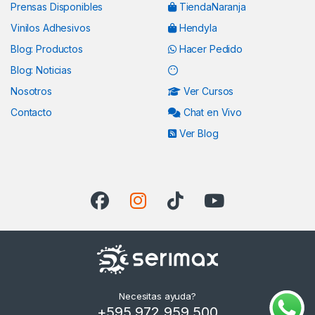
Prensas Disponibles
TiendaNaranja
Vinilos Adhesivos
Hendyla
Blog: Productos
Hacer Pedido
Blog: Noticias
Nosotros
Ver Cursos
Contacto
Chat en Vivo
Ver Blog
Necesitas ayuda?
+595 972 959 500