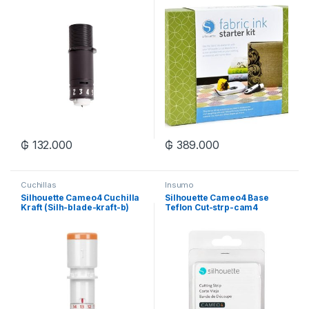
₲
132.000
₲
389.000
Cuchillas
Insumo
Silhouette Cameo4 Cuchilla
Silhouette Cameo4 Base
Kraft (Silh-blade-kraft-b)
Teflon Cut-strp-cam4
Pq:2un