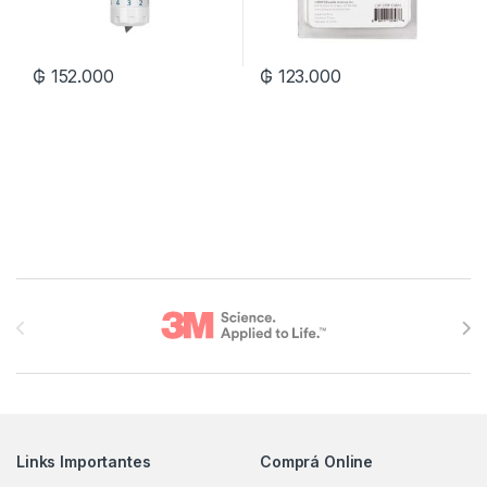
₲
152.000
₲
123.000
Brands Carousel
Links Importantes
Comprá Online