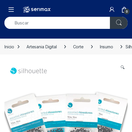
Skip to navigation
Skip to content
Open
0
Inicio
Artesania Digital
Corte
Insumo
Sil
🔍