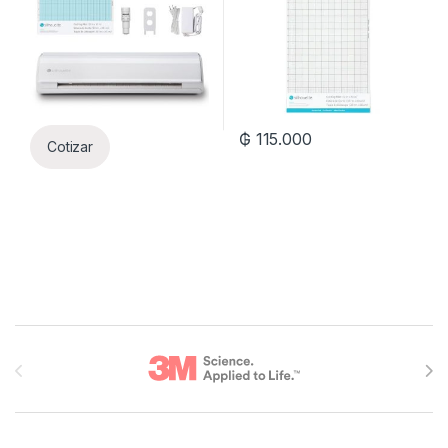
₲
115.000
Cotizar
Brands Carousel