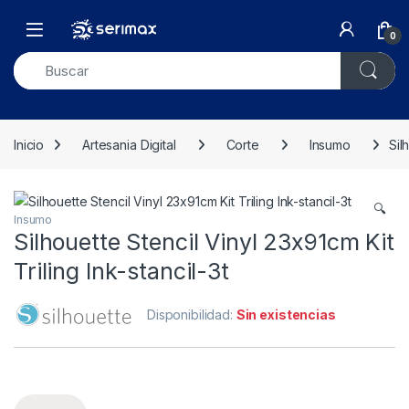
Skip to navigation
Skip to content
Open
0
Inicio
Artesania Digital
Corte
Insumo
Sil
🔍
Insumo
Silhouette Stencil Vinyl 23x91cm Kit
Triling Ink-stancil-3t
Disponibilidad:
Sin existencias