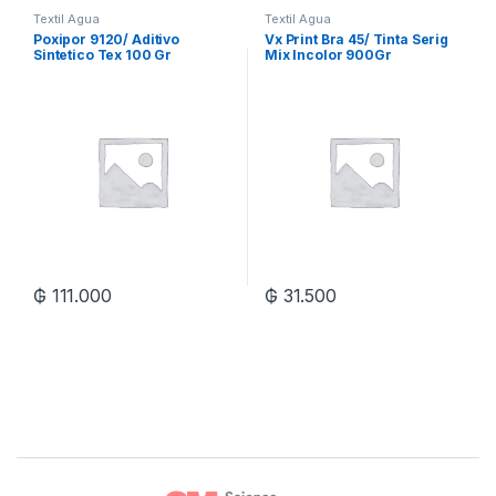
Textil Agua
Textil Agua
Poxipor 9120/ Aditivo
Vx Print Bra 45/ Tinta Serig
Sintetico Tex 100 Gr
Mix Incolor 900Gr
₲
111.000
₲
31.500
Brands Carousel