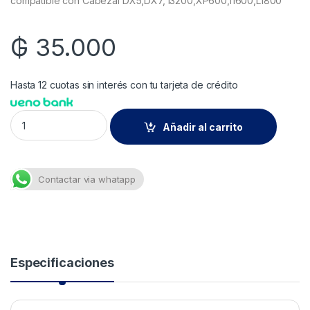
compatible con Cabezal DX5,DX7, i3200,XP600,I1600,L1800
₲
35.000
Hasta 12 cuotas sin interés con tu tarjeta de crédito
Tinta para DTF color Flushing Liquid de 100cc marca Cromajet
Añadir al carrito
Contactar via whatapp
Especificaciones