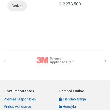
₲
2.278.500
Cotizar
Brands Carousel
Links Importantes
Comprá Online
Prensas Disponibles
TiendaNaranja
Vinilos Adhesivos
Hendyla