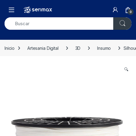
Skip to navigation
Skip to content
Open
0
Inicio
Artesania Digital
3D
Insumo
Silhou
🔍