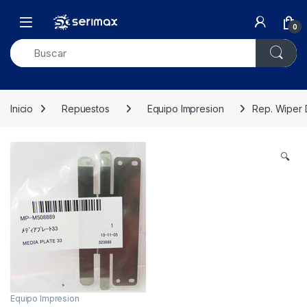
Skip to navigation
Skip to content
Open
0
Inicio
Repuestos
Equipo Impresion
Rep. Wiper 
🔍
Equipo Impresion