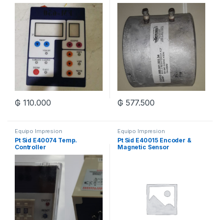
₲
110.000
₲
577.500
Equipo Impresion
Equipo Impresion
Pt Sid E40074 Temp.
Pt Sid E40015 Encoder &
Controller
Magnetic Sensor