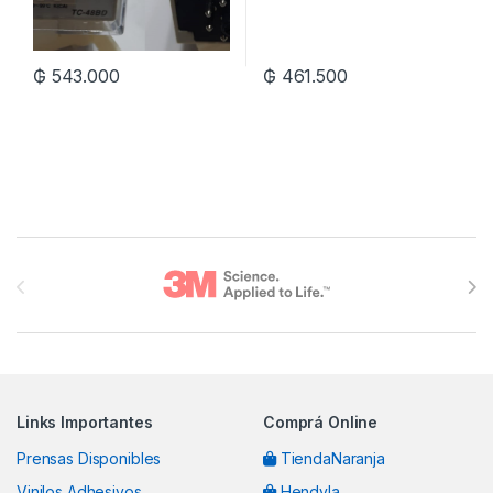
₲
543.000
₲
461.500
Brands Carousel
Links Importantes
Comprá Online
Prensas Disponibles
TiendaNaranja
Vinilos Adhesivos
Hendyla