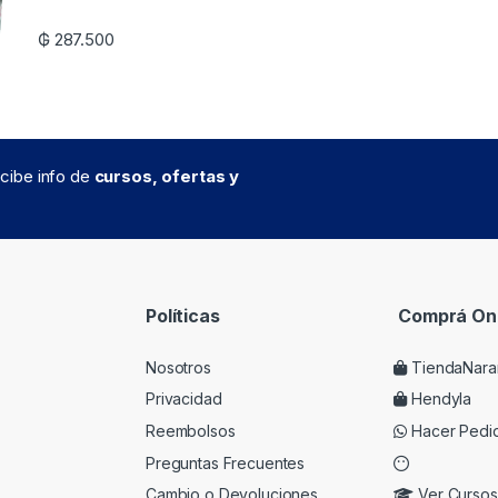
₲
287.500
recibe info de
cursos, ofertas y
Políticas
Comprá Onl
Nosotros
TiendaNara
Privacidad
Hendyla
Reembolsos
Hacer Pedi
Preguntas Frecuentes
Cambio o Devoluciones
Ver Cursos