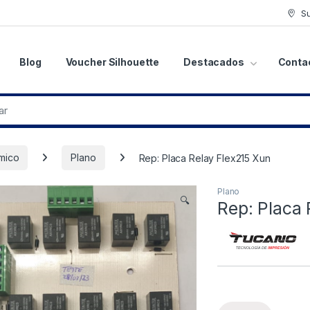
S
Blog
Voucher Silhouette
Destacados
Conta
mico
Plano
Rep: Placa Relay Flex215 Xun
Plano
🔍
Rep: Placa 