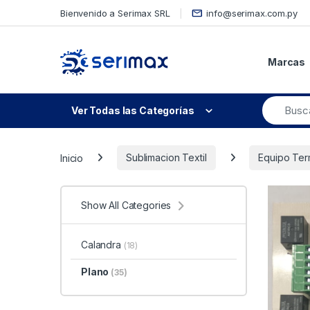
Skip to navigation
Skip to content
Bienvenido a Serimax SRL
info@serimax.com.py
Marcas
Ver Todas las Categorías
Inicio
Sublimacion Textil
Equipo Ter
Show All Categories
Calandra
(18)
Plano
(35)