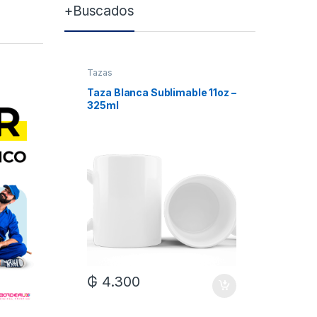
+Buscados
Tazas
Tazas
Taza Blanca Sublimable 11oz –
Taza Bla
325ml
Xum
₲
4.300
₲
7.0