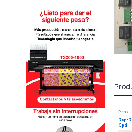
Prod
Plano
Rep: R
Cpd