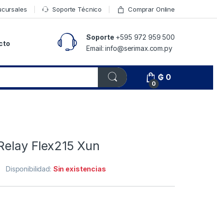
ucursales
Soporte Técnico
Comprar Online
Soporte
+595 972 959 500
cto
Email: info@serimax.com.py
₲
0
0
Relay Flex215 Xun
Disponibilidad:
Sin existencias