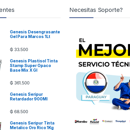
entes
Necesitas Soporte?
Genesis Desengrasante
Gel Para Marcos 1Lt
₲
33.500
Genesis Plastisol Tinta
Stamp Super Opaco
Base Mix X Gl
₲
361.500
Genesis Seripur
Retardador 900Ml
₲
68.500
Genesis Seripur Tinta
Metalico Oro Rico 1Kg