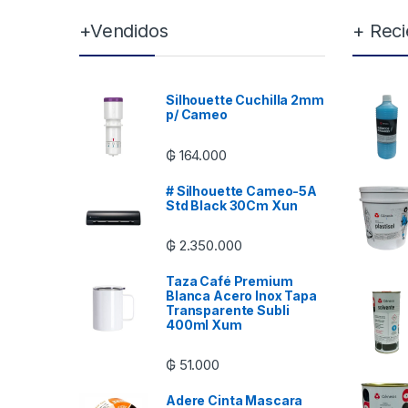
+Vendidos
+ Reci
Silhouette Cuchilla 2mm
p/ Cameo
₲
164.000
# Silhouette Cameo-5A
Std Black 30Cm Xun
₲
2.350.000
Taza Café Premium
Blanca Acero Inox Tapa
Transparente Subli
400ml Xum
₲
51.000
Adere Cinta Mascara