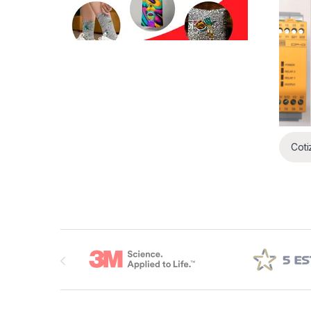
Coti
Brands Carousel