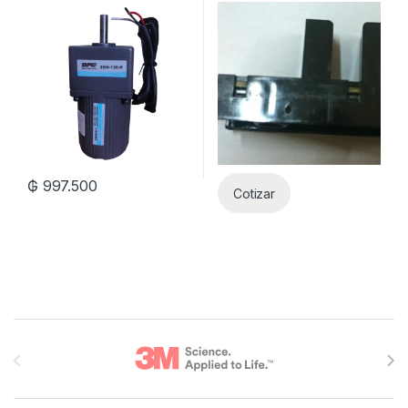
₲
997.500
Cotizar
Brands Carousel