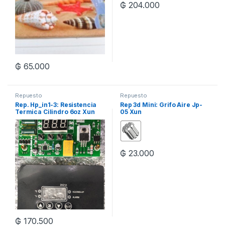
₲
204.000
₲
65.000
Repuesto
Repuesto
Rep. Hp_in1-3: Resistencia
Rep 3d Mini: Grifo Aire Jp-
Termica Cilindro 6oz Xun
05 Xun
₲
23.000
₲
170.500