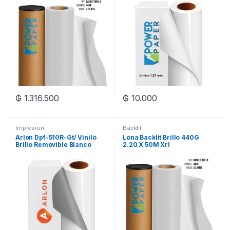
₲
1.316.500
₲
10.000
Impresion
Backlit
Arlon Dpf-510R-Gt/ Vinilo
Lona Backlit Brillo 440G
Brillo Removible Blanco
2.20 X 50M Xrl
1.37X45.7M Xrl