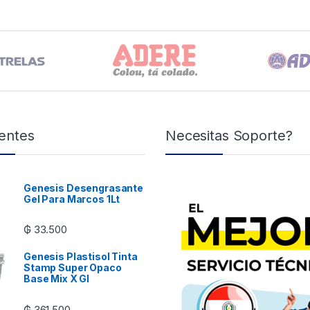
entes
Necesitas Soporte?
Genesis Desengrasante
Gel Para Marcos 1Lt
₲
33.500
Genesis Plastisol Tinta
Stamp Super Opaco
Base Mix X Gl
₲
361.500