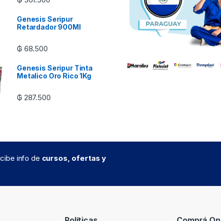
Genesis Seripur
Retardador 900Ml
₲
68.500
Genesis Seripur Tinta
Metalico Oro Rico 1Kg
₲
287.500
recibe info de
cursos, ofertas y
Políticas
Comprá Onl