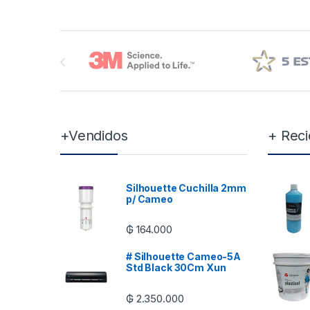
Brands Carousel
+Vendidos
+ Reci
Silhouette Cuchilla 2mm
p/ Cameo
₲
164.000
# Silhouette Cameo-5A
Std Black 30Cm Xun
₲
2.350.000