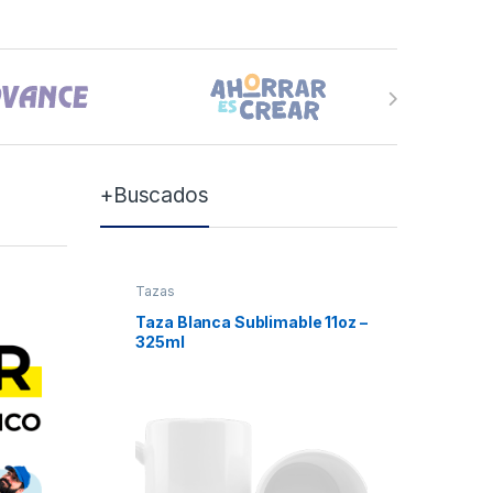
+Buscados
Tazas
Tazas
Taza Blanca Sublimable 11oz –
Taza Bla
325ml
Xum