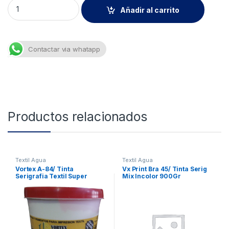
Plastisol Fluor Neon Pink 200Gr quantity
Añadir al carrito
Contactar via whatapp
Productos relacionados
Textil Agua
Textil Agua
Vortex A-84/ Tinta
Vx Print Bra 45/ Tinta Serig
Serigrafia Textil Super
Mix Incolor 900Gr
Blanco 400Gr