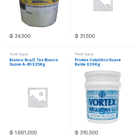
₲
34.500
₲
31.500
Textil Agua
Textil Agua
Blanco-Bra/2 Tex Blanco
Printex Catalitico Suave
Suave A-85 X25Kg
Balde X20Kg
₲
1.661.000
₲
310.500