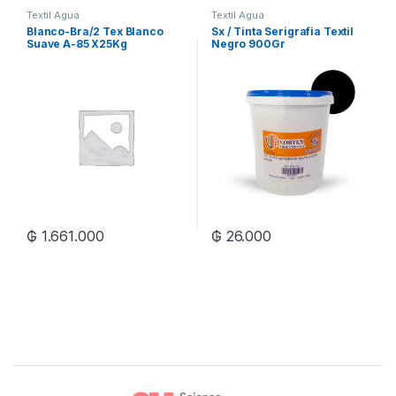
Textil Agua
Textil Agua
Blanco-Bra/2 Tex Blanco
Sx / Tinta Serigrafia Textil
Suave A-85 X25Kg
Negro 900Gr
₲
1.661.000
₲
26.000
Brands Carousel