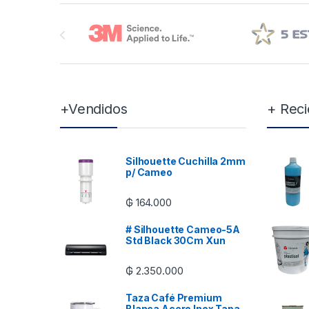
Brands Carousel
+Vendidos
+ Reci
Silhouette Cuchilla 2mm
p/ Cameo
₲
164.000
# Silhouette Cameo-5A
Std Black 30Cm Xun
₲
2.350.000
Taza Café Premium
Blanca Acero Inox Tapa