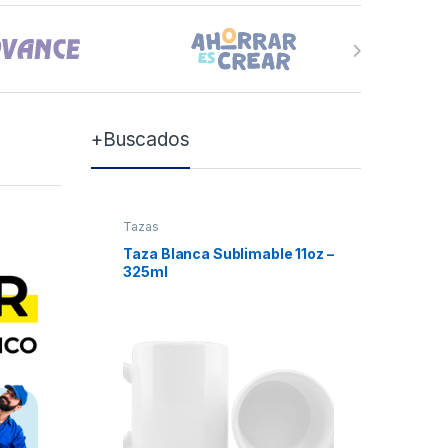
+Buscados
Tazas
Tazas
Taza Blanca Sublimable 11oz –
Taza Bla
325ml
Xum