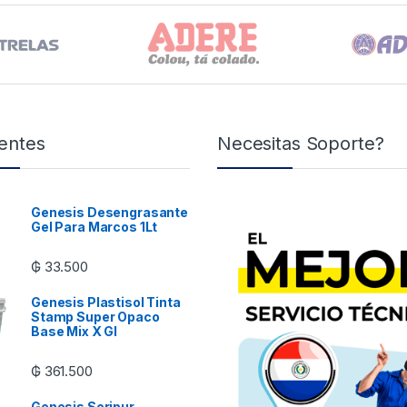
entes
Necesitas Soporte?
Genesis Desengrasante
Gel Para Marcos 1Lt
₲
33.500
Genesis Plastisol Tinta
Stamp Super Opaco
Base Mix X Gl
₲
361.500
Genesis Seripur