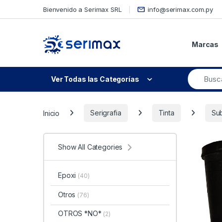
Skip to navigation
Skip to content
Bienvenido a Serimax SRL
info@serimax.com.py
Marcas
Ver Todas las Categorías
Inicio
Serigrafia
Tinta
Sub
Show All Categories
Epoxi
(40)
Otros
(76)
OTROS *NO*
(2)