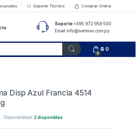
ucursales
Soporte Técnico
Comprar Online
Soporte
+595 972 959 500
cto
Email: info@serimax.com.py
₲
0
0
ma Disp Azul Francia 4514
Kg
Disponibilidad:
2 disponibles