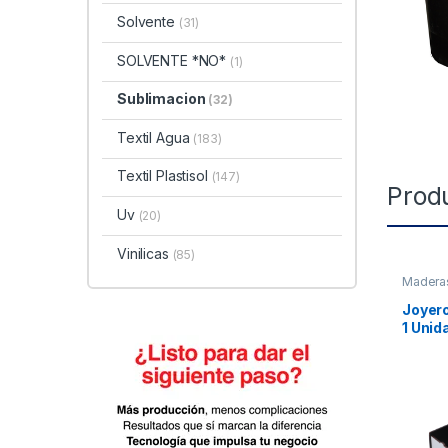
Solvente
(31)
SOLVENTE *NO*
(1)
Sublimacion
(32)
Textil Agua
(183)
Textil Plastisol
(147)
Prod
Uv
(20)
Vinilicas
(85)
Madera
Joyero
1 Unid