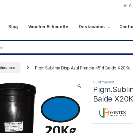
S
Blog
Voucher Silhouette
Destacados
Conta
limacion
Pigm.Sublima Disp Azul Francia 4514 Balde X20Kg
Sublimacion
🔍
Pigm.Subli
Balde X20