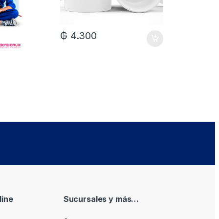
₲
4.300
₲
7.0
ine
Sucursales y más…