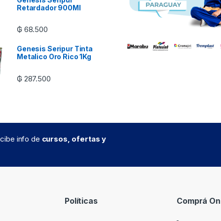
Retardador 900Ml
₲
68.500
Genesis Seripur Tinta
Metalico Oro Rico 1Kg
₲
287.500
recibe info de
cursos, ofertas y
Políticas
Comprá Onl