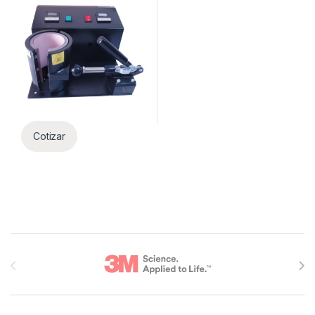
Cotizar
Brands Carousel