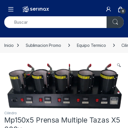
Skip to navigation
Skip to content
Open
0
Inicio
Sublimacion Promo
Equipo Termico
Cil
🔍
Cilindro
Mp150x5 Prensa Multiple Tazas X5