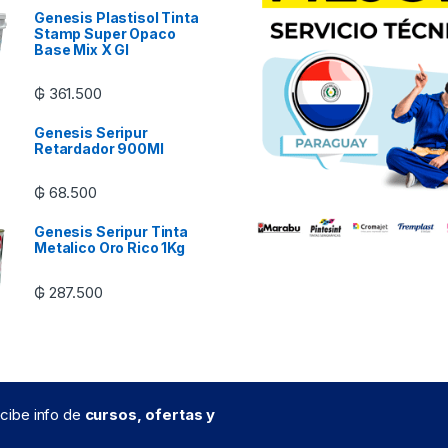
Genesis Plastisol Tinta
Stamp Super Opaco
Base Mix X Gl
₲
361.500
Genesis Seripur
Retardador 900Ml
₲
68.500
Genesis Seripur Tinta
Metalico Oro Rico 1Kg
₲
287.500
recibe info de
cursos, ofertas y