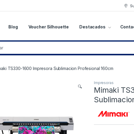
S
Blog
Voucher Silhouette
Destacados
Conta
aki TS330-1600 Impresora Sublimacion Profesional 160cm
Impresoras
🔍
Mimaki TS3
Sublimacio