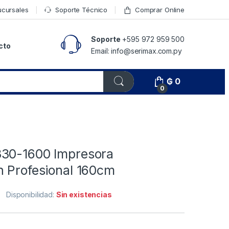
ucursales
Soporte Técnico
Comprar Online
Soporte
+595 972 959 500
cto
Email: info@serimax.com.py
₲
0
0
30-1600 Impresora
n Profesional 160cm
Disponibilidad:
Sin existencias