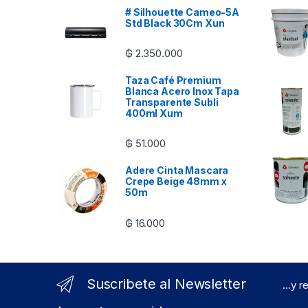
# Silhouette Cameo-5A
Std Black 30Cm Xun
₲
2.350.000
Taza Café Premium
Blanca Acero Inox Tapa
Transparente Subli
400ml Xum
₲
51.000
Adere Cinta Mascara
Crepe Beige 48mm x
50m
₲
16.000
Suscribete al Newsletter
...y 