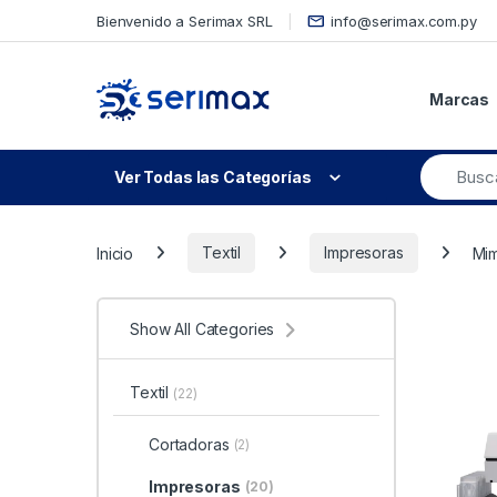
Skip to navigation
Skip to content
Bienvenido a Serimax SRL
info@serimax.com.py
Marcas
Ver Todas las Categorías
Inicio
Textil
Impresoras
Mim
Show All Categories
Textil
(22)
Cortadoras
(2)
Impresoras
(20)