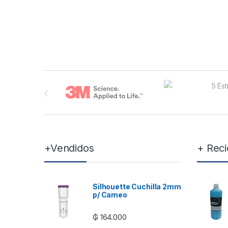
Brands Carousel
+Vendidos
+ Reci
Silhouette Cuchilla 2mm
p/ Cameo
₲
164.000