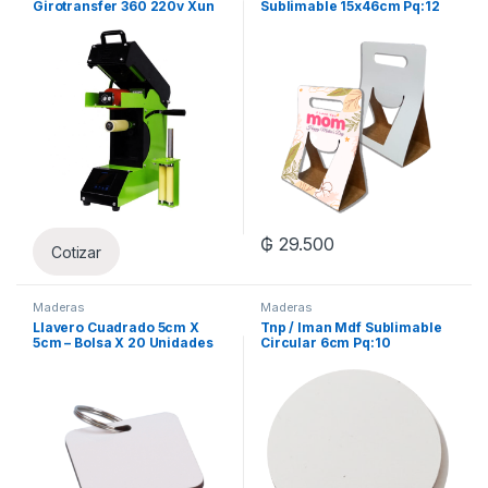
Girotransfer 360 220v Xun
Sublimable 15x46cm Pq:12
₲
29.500
Cotizar
Maderas
Maderas
Llavero Cuadrado 5cm X
Tnp / Iman Mdf Sublimable
5cm – Bolsa X 20 Unidades
Circular 6cm Pq:10