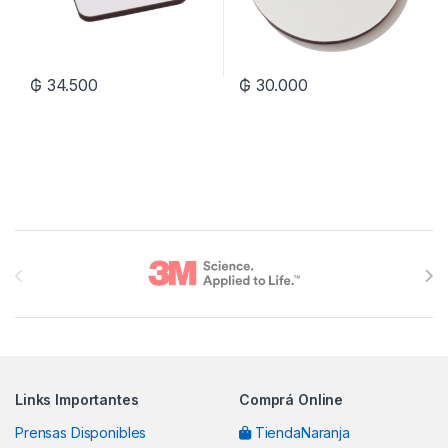
₲
34.500
₲
30.000
Brands Carousel
Links Importantes
Comprá Online
Prensas Disponibles
TiendaNaranja