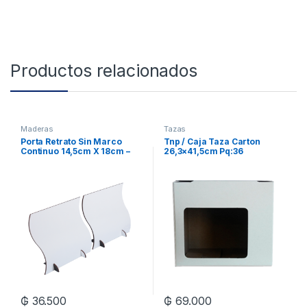
Productos relacionados
Maderas
Tazas
Porta Retrato Sin Marco
Tnp / Caja Taza Carton
Continuo 14,5cm X 18cm –
26,3×41,5cm Pq:36
Bolsa X 5 Unidades
₲
36.500
₲
69.000