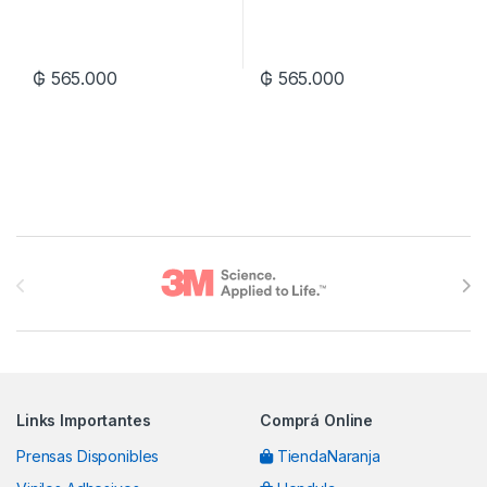
₲
565.000
₲
565.000
Brands Carousel
Links Importantes
Comprá Online
Prensas Disponibles
TiendaNaranja