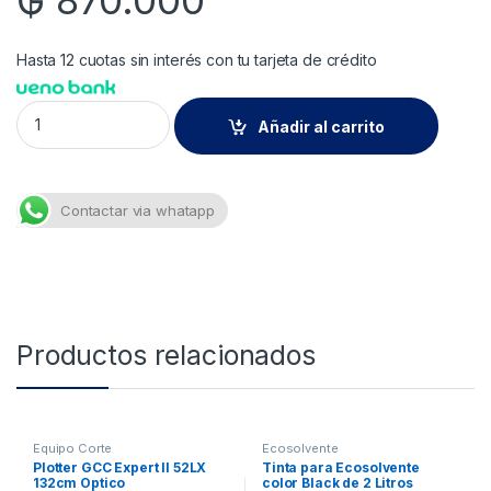
₲
870.000
Hasta 12 cuotas sin interés con tu tarjeta de crédito
##Mimaki Lus-210/ Tinta Digital Uv Black 1L quantity
Añadir al carrito
Contactar via whatapp
Productos relacionados
Equipo Corte
Ecosolvente
Plotter GCC Expert II 52LX
Tinta para Ecosolvente
132cm Optico
color Black de 2 Litros