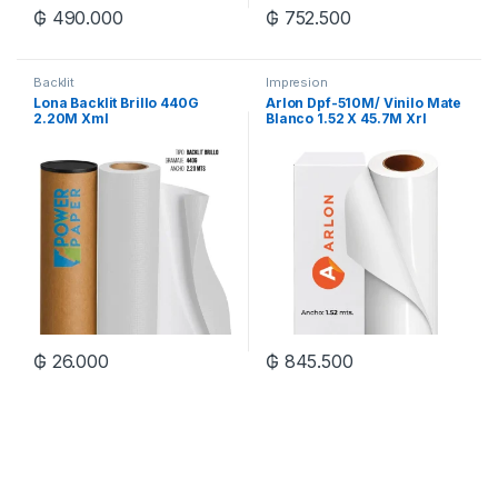
₲
490.000
₲
752.500
Backlit
Impresion
Lona Backlit Brillo 440G
Arlon Dpf-510M/ Vinilo Mate
2.20M Xml
Blanco 1.52 X 45.7M Xrl
₲
26.000
₲
845.500