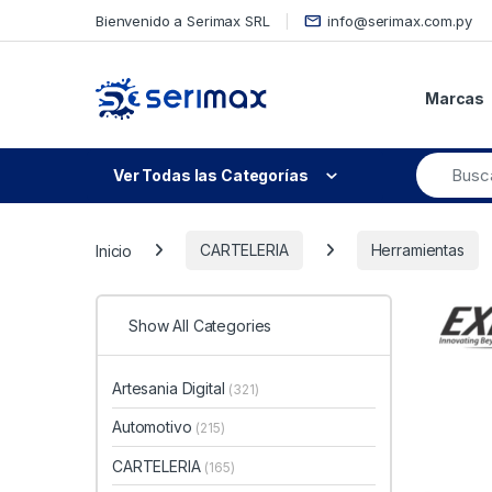
Skip to navigation
Skip to content
Bienvenido a Serimax SRL
info@serimax.com.py
Marcas
Ver Todas las Categorías
Inicio
CARTELERIA
Herramientas
Show All Categories
Artesania Digital
(321)
Automotivo
(215)
CARTELERIA
(165)