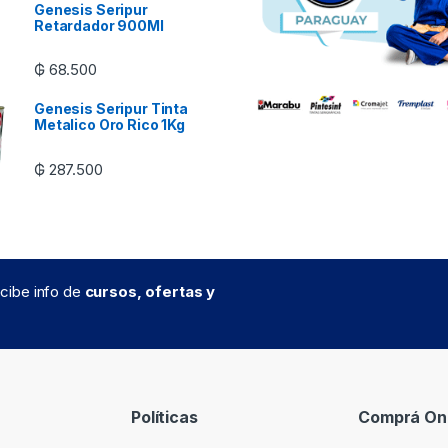
Genesis Seripur
Retardador 900Ml
₲
68.500
Genesis Seripur Tinta
Metalico Oro Rico 1Kg
₲
287.500
recibe info de
cursos, ofertas y
Políticas
Comprá Onl