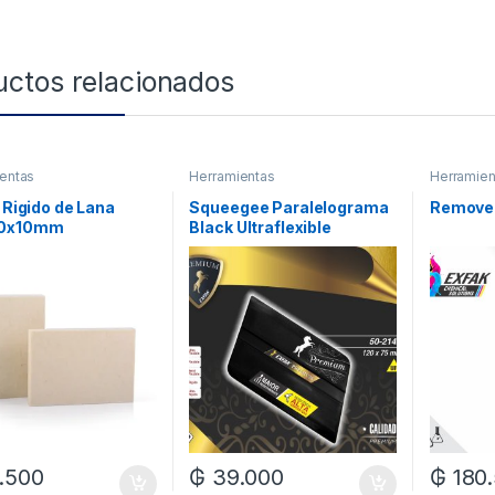
uctos relacionados
entas
Herramientas
Herramien
o Rigido de Lana
Squeegee Paralelograma
Remove
70x10mm
Black Ultraflexible
.500
₲
39.000
₲
180