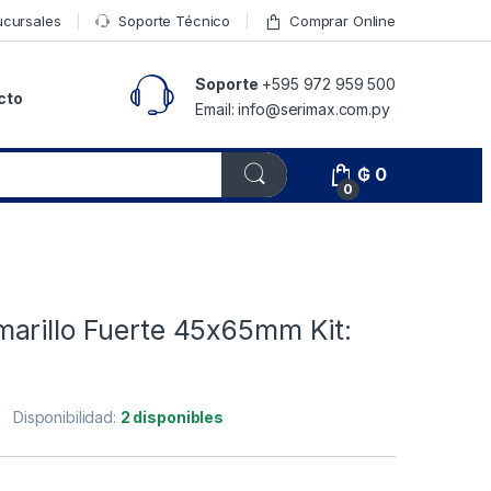
ucursales
Soporte Técnico
Comprar Online
Soporte
+595 972 959 500
cto
Email: info@serimax.com.py
₲
0
0
arillo Fuerte 45x65mm Kit:
Disponibilidad:
2 disponibles