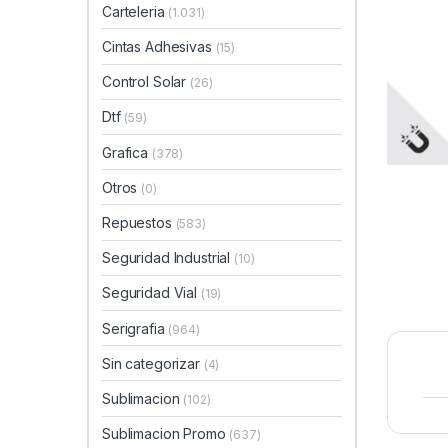
Carteleria
(1.031)
Cintas Adhesivas
(15)
Control Solar
(26)
Dtf
(59)
Grafica
(378)
Otros
(0)
Repuestos
(583)
Seguridad Industrial
(10)
Seguridad Vial
(19)
Serigrafia
(964)
Sin categorizar
(4)
Sublimacion
(102)
Sublimacion Promo
(637)