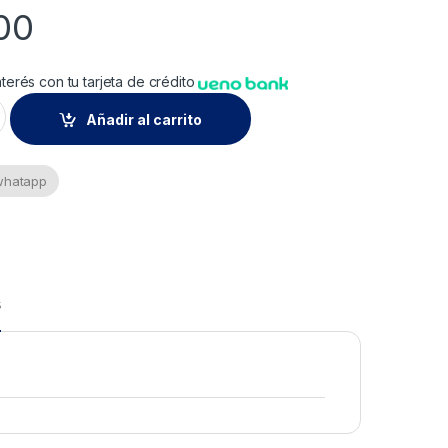
00
nterés con tu tarjeta de crédito
Fuerte 45x65mm Kit: 2un quantity
Añadir al carrito
 whatapp
s