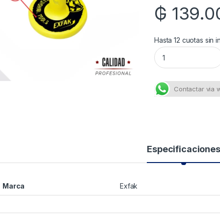
₲
139.0
Hasta 12 cuotas sin i
Magneto Amarillo 
Contactar via
Especificacione
Marca
Exfak