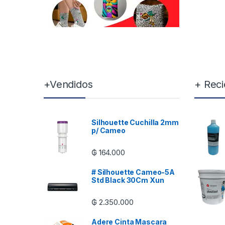
Brands Carousel
+Vendidos
+ Reci
Silhouette Cuchilla 2mm
p/ Cameo
₲
164.000
# Silhouette Cameo-5A
Std Black 30Cm Xun
₲
2.350.000
Adere Cinta Mascara