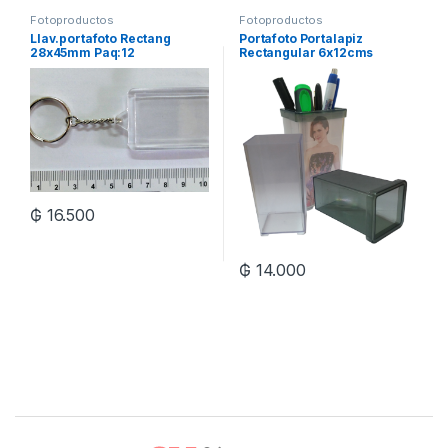
Fotoproductos
Fotoproductos
Llav.portafoto Rectang
Portafoto Portalapiz
28x45mm Paq:12
Rectangular 6x12cms
₲
16.500
₲
14.000
Brands Carousel