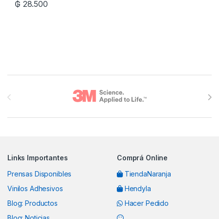
₲
28.500
Brands Carousel
Links Importantes
Comprá Online
Prensas Disponibles
TiendaNaranja
Vinilos Adhesivos
Hendyla
Blog: Productos
Hacer Pedido
Blog: Noticias