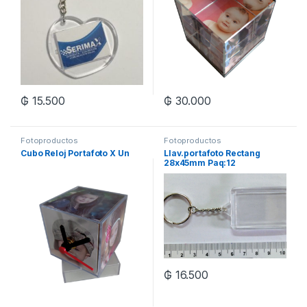
₲
15.500
₲
30.000
Fotoproductos
Fotoproductos
Cubo Reloj Portafoto X Un
Llav.portafoto Rectang
28x45mm Paq:12
₲
16.500