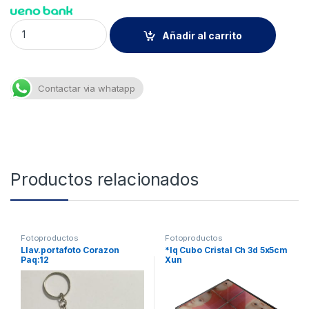
Llav.portafoto Cuadrado 34x34mm Paq:12 quantity
Añadir al carrito
Contactar via whatapp
Productos relacionados
Fotoproductos
Fotoproductos
Llav.portafoto Corazon
*lq Cubo Cristal Ch 3d 5x5cm
Paq:12
Xun