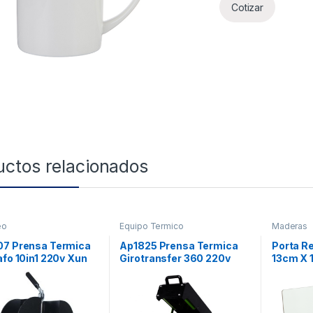
Cotizar
uctos relacionados
eo
Equipo Termico
Maderas
07 Prensa Termica
Ap1825 Prensa Termica
Porta R
afo 10in1 220v Xun
Girotransfer 360 220v
13cm X 
Xun
Unidade