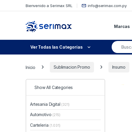
Skip to navigation
Skip to content
Bienvenido a Serimax SRL
info@serimax.com.py
Marcas
Ver Todas las Categorías
Inicio
Sublimacion Promo
Insumo
Show All Categories
Artesania Digital
(321)
Automotivo
(215)
Carteleria
(1.031)