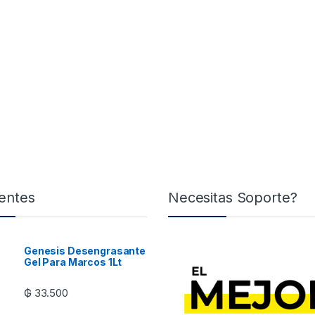
entes
Necesitas Soporte?
Genesis Desengrasante
Gel Para Marcos 1Lt
₲
33.500