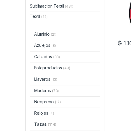
Sublimacion Textil
(481)
Textil
(22)
Aluminio
(21)
₲
1.
Azulejos
(8)
Calzados
(33)
Fotoproductos
(49)
Llaveros
(13)
Maderas
(73)
Neopreno
(17)
Relojes
(4)
Tazas
(114)