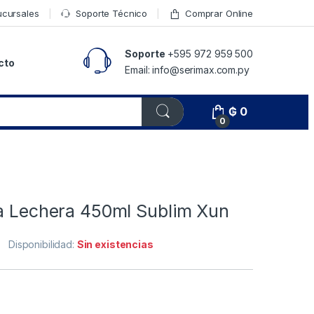
ucursales
Soporte Técnico
Comprar Online
Soporte
+595 972 959 500
cto
Email: info@serimax.com.py
₲
0
0
za Lechera 450ml Sublim Xun
Disponibilidad:
Sin existencias