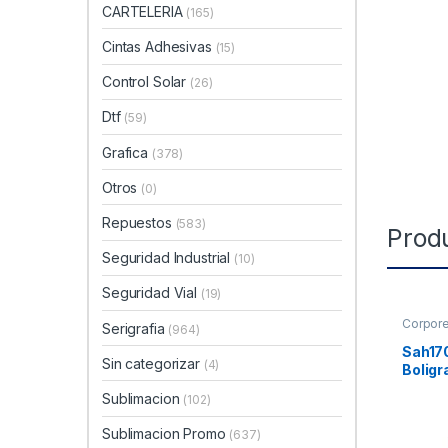
CARTELERIA
(165)
Cintas Adhesivas
(15)
Control Solar
(26)
Dtf
(59)
Grafica
(378)
Otros
(0)
Repuestos
(583)
Prod
Seguridad Industrial
(10)
Seguridad Vial
(19)
Corpor
Serigrafia
(964)
Sah17
Sin categorizar
(4)
Boligr
Sublimacion
(102)
Sublimacion Promo
(637)