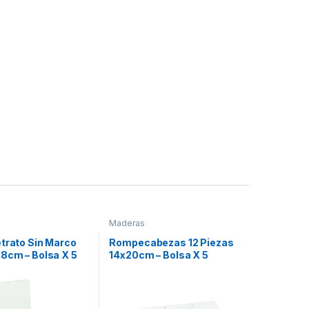
Maderas
etrato Sin Marco
Rompecabezas 12 Piezas
18cm – Bolsa X 5
14x20cm – Bolsa X 5
s
Unidades