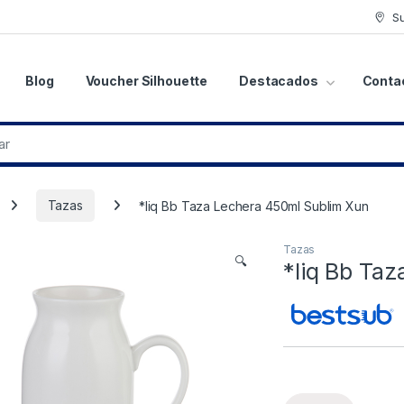
S
Blog
Voucher Silhouette
Destacados
Conta
Tazas
*liq Bb Taza Lechera 450ml Sublim Xun
Tazas
🔍
*liq Bb Ta