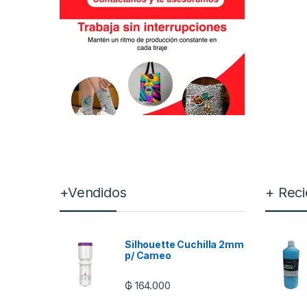
Brands Carousel
+Vendidos
+ Reci
Silhouette Cuchilla 2mm
p/ Cameo
₲
164.000