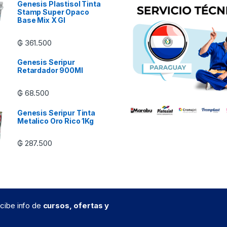
Genesis Plastisol Tinta
Stamp Super Opaco
Base Mix X Gl
₲
361.500
Genesis Seripur
Retardador 900Ml
₲
68.500
Genesis Seripur Tinta
Metalico Oro Rico 1Kg
₲
287.500
recibe info de
cursos, ofertas y