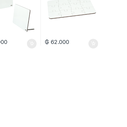
000
₲
62.000