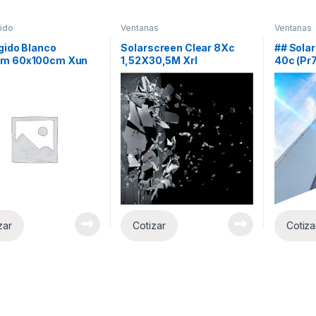
ido
Ventanas
Ventanas
gido Blanco
Solarscreen Clear 8Xc
## Sola
m 60x100cm Xun
1,52X30,5M Xrl
40c (Pr
zar
Cotizar
Cotiza