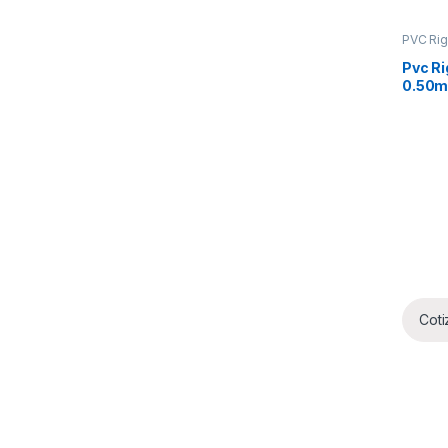
PVC Rig
Pvc Ri
0.50m
Coti