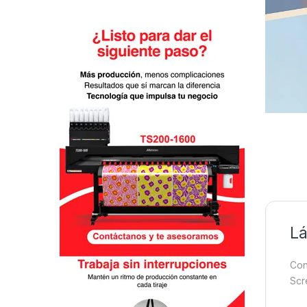
Lá
Con
Scr