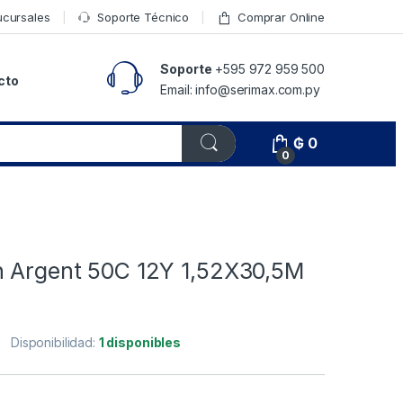
ucursales
Soporte Técnico
Comprar Online
Soporte
+595 972 959 500
cto
Email: info@serimax.com.py
₲
0
0
n Argent 50C 12Y 1,52X30,5M
Disponibilidad:
1 disponibles