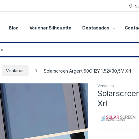
S
Blog
Voucher Silhouette
Destacados
Conta
Ventanas
Solarscreen Argent 50C 12Y 1,52X30,5M Xrl
Ventanas
🔍
Solarscree
Xrl