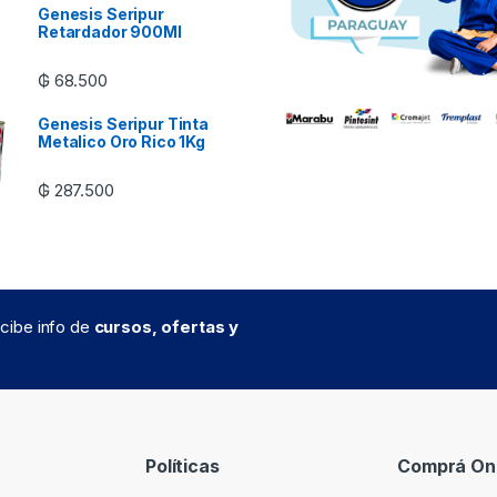
Genesis Seripur
Retardador 900Ml
₲
68.500
Genesis Seripur Tinta
Metalico Oro Rico 1Kg
₲
287.500
recibe info de
cursos, ofertas y
Políticas
Comprá Onl