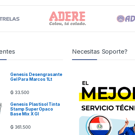
entes
Necesitas Soporte?
Genesis Desengrasante
Gel Para Marcos 1Lt
₲
33.500
Genesis Plastisol Tinta
Stamp Super Opaco
Base Mix X Gl
₲
361.500