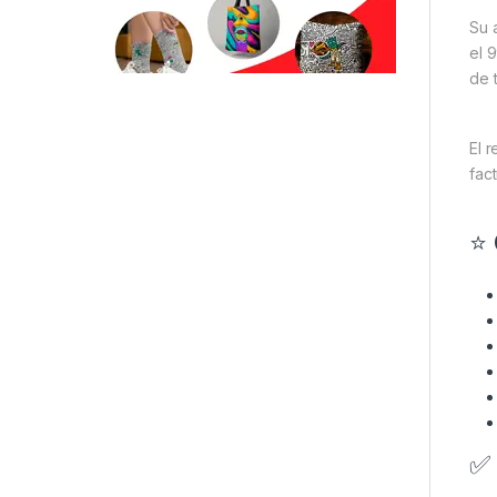
Su 
el 
de t
El 
fac
⭐ 
✅ 