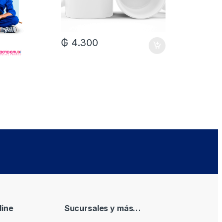
₲
4.300
₲
7.0
ine
Sucursales y más…