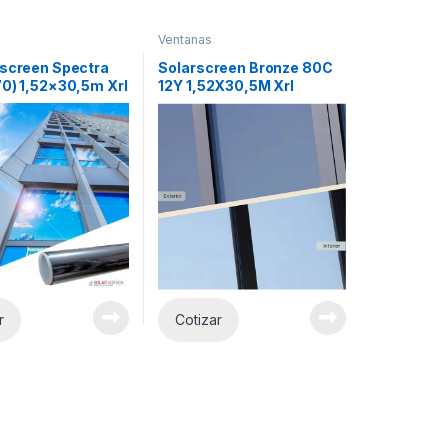
Ventanas
rscreen Spectra
Solarscreen Bronze 80C
70) 1,52×30,5m Xrl
12Y 1,52X30,5M Xrl
r
Cotizar