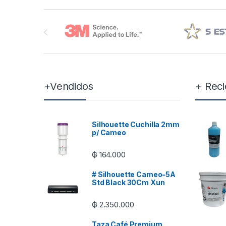
Brands Carousel
+Vendidos
+ Reci
Silhouette Cuchilla 2mm
p/ Cameo
₲
164.000
# Silhouette Cameo-5A
Std Black 30Cm Xun
₲
2.350.000
Taza Café Premium