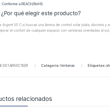
Conforme a REACH/RoHS.
 ¿Por qué elegir este producto?
e Argent 50 C si buscas una lámina de control solar plata, discreta y ef
ejorar el confort de cualquier espacio con ventanas orientadas al sol, s
U:
SS.1.AR50C.152R
Categoría:
Ventanas
Etiquetas:
ah
uctos relacionados