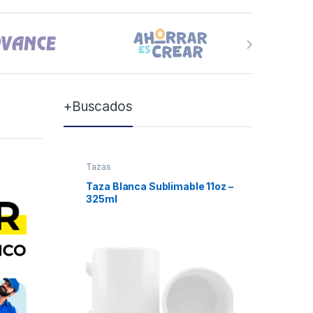
+Buscados
Tazas
Tazas
Taza Blanca Sublimable 11oz –
Taza Bla
325ml
Xum