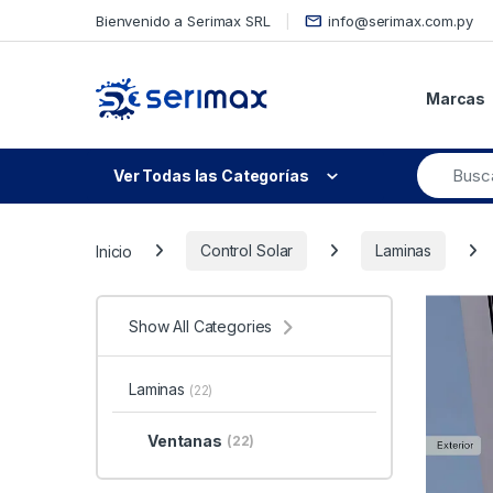
Skip to navigation
Skip to content
Bienvenido a Serimax SRL
info@serimax.com.py
Marcas
Ver Todas las Categorías
Inicio
Control Solar
Laminas
Show All Categories
Laminas
(22)
Ventanas
(22)