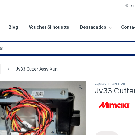
S
Blog
Voucher Silhouette
Destacados
Conta
Jv33 Cutter Assy Xun
Equipo Impresion
🔍
Jv33 Cutte