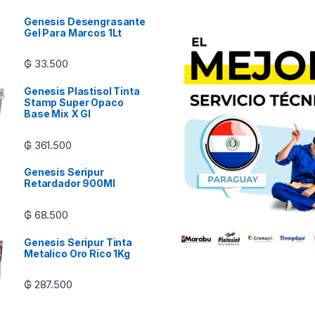
Genesis Desengrasante
Gel Para Marcos 1Lt
₲
33.500
Genesis Plastisol Tinta
Stamp Super Opaco
Base Mix X Gl
₲
361.500
Genesis Seripur
Retardador 900Ml
₲
68.500
Genesis Seripur Tinta
Metalico Oro Rico 1Kg
₲
287.500