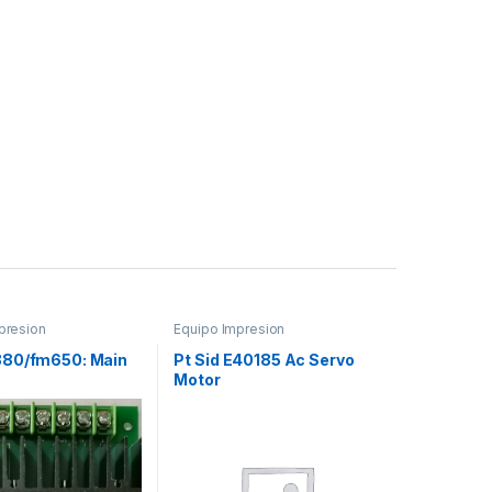
presion
Equipo Impresion
80/fm650: Main
Pt Sid E40185 Ac Servo
Motor