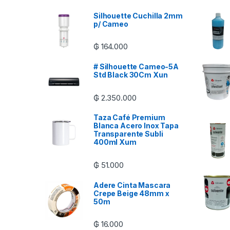
Silhouette Cuchilla 2mm
p/ Cameo
₲
164.000
# Silhouette Cameo-5A
Std Black 30Cm Xun
₲
2.350.000
Taza Café Premium
Blanca Acero Inox Tapa
Transparente Subli
400ml Xum
₲
51.000
Adere Cinta Mascara
Crepe Beige 48mm x
50m
₲
16.000