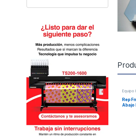
Prod
Equipo 
Rep F
Abajo 