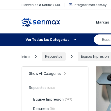
Skip to navigation
Skip to content
Bienvenido a Serimax SRL
info@serimax.com.py
Marcas
Ver Todas las Categorías
Inicio
Repuestos
Equipo Impresion
Show All Categories
Repuestos
(583)
Equipo Impresion
(573)
Repuesto
(10)