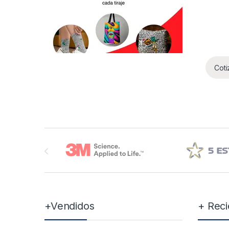
Coti
Brands Carousel
+Vendidos
+ Reci