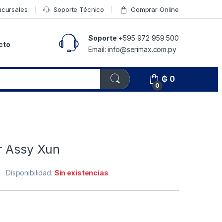
ucursales
Soporte Técnico
Comprar Online
Soporte
+595 972 959 500
cto
Email: info@serimax.com.py
₲
0
0
r Assy Xun
Disponibilidad:
Sin existencias