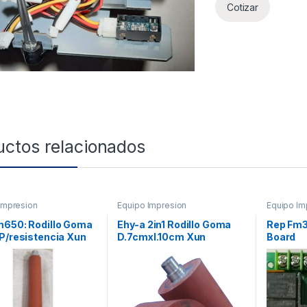
Cotizar
uctos relacionados
Impresion
Equipo Impresion
Equipo Im
m650: Rodillo Goma
Ehy-a 2in1 Rodillo Goma
Rep Fm3
P/resistencia Xun
D.7cmxl.10cm Xun
Board