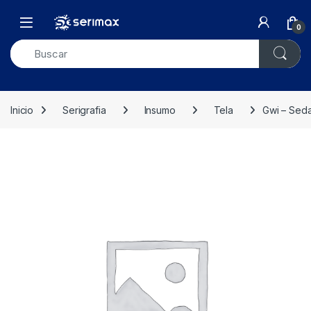
Skip to navigation
Skip to content
Open
0
Inicio
Serigrafia
Insumo
Tela
Gwi – Sed